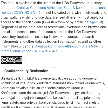
The data is available to the users of the LiDA Dataverse repository
under the
Creative Commons Attribution-ShareAlike 4.0 International
licence (CC BY-NC-SA 4.0)
, if not indicated otherwise. Individuals and
organizations wishing to use data licensed differently must apply for
access to the specific data (in written form or by email:
data@ktu.lt
).
Regardless of the data access restrictions, everyone can browse and
use all the descriptions of the data stored in the LiDA Dataverse
repository (metadata, including fieldwork resources, research
instruments and other data collection information) as well as other
information under the
Creative Commons Attribution-ShareAlike 4.0
International licence (CC BY-NC-SA 4.0)
.
Confidentiality Declaration
Siekiant užtikrinti LiDA Dataverse talpykloje saugomų duomenų
konfidencialumą, prieš pradėdami naudotis konkrečiais duomenimis,
vartotojai privalo sutikti su konfidencialumo deklaracija.
Konfidencialumo deklaracijoje LiDA Dataverse talpyklos duomenų
vartotojai įpareigojami saugoti bet kokios informacijos, prie kurios
jiems suteikiama prieiga, konfidencialumą, jei ši informacija leistų
identifikuoti konkrečius asmenis. Įspėjama, kad sąmoningas ar