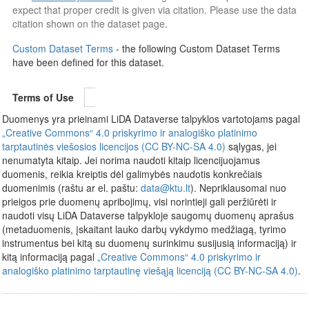
expect that proper credit is given via citation. Please use the data
citation shown on the dataset page.
Custom Dataset Terms
- the following Custom Dataset Terms
have been defined for this dataset.
Terms of Use
Duomenys yra prieinami LiDA Dataverse talpyklos vartotojams pagal
„Creative Commons“ 4.0 priskyrimo ir analogiško platinimo
tarptautinės viešosios licencijos (CC BY-NC-SA 4.0)
sąlygas, jei
nenumatyta kitaip. Jei norima naudoti kitaip licencijuojamus
duomenis, reikia kreiptis dėl galimybės naudotis konkrečiais
duomenimis (raštu ar el. paštu:
data@ktu.lt
). Nepriklausomai nuo
prieigos prie duomenų apribojimų, visi norintieji gali peržiūrėti ir
naudoti visų LiDA Dataverse talpykloje saugomų duomenų aprašus
(metaduomenis, įskaitant lauko darbų vykdymo medžiagą, tyrimo
instrumentus bei kitą su duomenų surinkimu susijusią informaciją) ir
kitą informaciją pagal
„Creative Commons“ 4.0 priskyrimo ir
analogiško platinimo tarptautinę viešąją licenciją (CC BY-NC-SA 4.0)
.