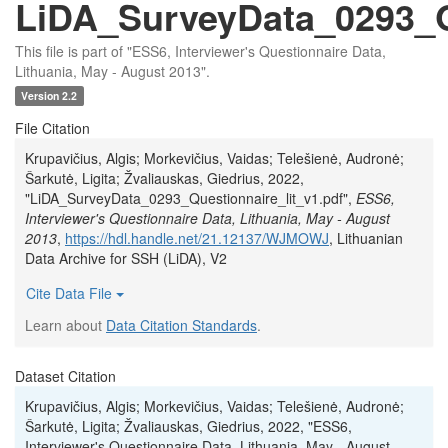
LiDA_SurveyData_0293_Qu
This file is part of "ESS6, Interviewer's Questionnaire Data,
Lithuania, May - August 2013".
Version 2.2
File Citation
Krupavičius, Algis; Morkevičius, Vaidas; Telešienė, Audronė;
Šarkutė, Ligita; Žvaliauskas, Giedrius, 2022,
"LiDA_SurveyData_0293_Questionnaire_lit_v1.pdf",
ESS6,
Interviewer's Questionnaire Data, Lithuania, May - August
2013
,
https://hdl.handle.net/21.12137/WJMOWJ
, Lithuanian
Data Archive for SSH (LiDA), V2
Cite Data File
Learn about
Data Citation Standards
.
Dataset Citation
Krupavičius, Algis; Morkevičius, Vaidas; Telešienė, Audronė;
Šarkutė, Ligita; Žvaliauskas, Giedrius, 2022, "ESS6,
Interviewer's Questionnaire Data, Lithuania, May - August