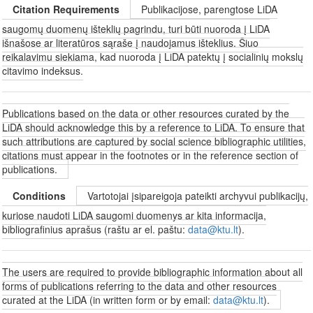
Citation Requirements
Publikacijose, parengtose LiDA
saugomų duomenų išteklių pagrindu, turi būti nuoroda į LiDA
išnašose ar literatūros sąraše į naudojamus išteklius. Šiuo
reikalavimu siekiama, kad nuoroda į LiDA patektų į socialinių mokslų
citavimo indeksus.
Publications based on the data or other resources curated by the
LiDA should acknowledge this by a reference to LiDA. To ensure that
such attributions are captured by social science bibliographic utilities,
citations must appear in the footnotes or in the reference section of
publications.
Conditions
Vartotojai įsipareigoja pateikti archyvui publikacijų,
kuriose naudoti LiDA saugomi duomenys ar kita informacija,
bibliografinius aprašus (raštu ar el. paštu:
data@ktu.lt
).
The users are required to provide bibliographic information about all
forms of publications referring to the data and other resources
curated at the LiDA (in written form or by email:
data@ktu.lt
).