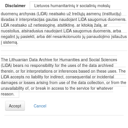
Disclaimer
Lietuvos humanitarinių ir socialinių mokslų
duomenų archyvas (LiDA) neatsako už trečiųjų asmenų (institucijų)
išvadas ir interpretacijas gautas naudojant LiDA saugomus duomenis.
LiDA neatsako už netiesioginę, atsitiktinę, ar kitokią žalą, ar
nuostolius, atsiradusius naudojant LiDA saugomus duomenis, arba
negalint jų pasiekti, arba dėl nesankcionuoto jų panaudojimo įsilaužus
į sistemą.
The Lithuanian Data Archive for Humanities and Social Sciences
(LiDA) bears no responsibility for the uses of the data archived
therein, or for interpretations or inferences based on these uses. The
LiDA accepts no liability for indirect, consequential or incidental
damages or losses arising from use of the data collection, or from the
unavailability of, or break in access to the service for whatever
reason.
Accept
Cancel