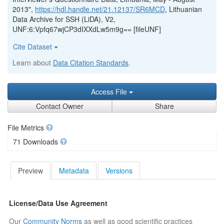
2013",
https://hdl.handle.net/21.12137/SR6MCD
, Lithuanian
Data Archive for SSH (LiDA), V2,
UNF:6:Vpfq67wjCP3dIXXdLw5m9g== [fileUNF]
Cite Dataset
Learn about
Data Citation Standards
.
Access File
Contact Owner
Share
File Metrics
71 Downloads
Preview
Metadata
Versions
License/Data Use Agreement
Our
Community Norms
as well as good scientific practices