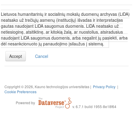
Lietuvos humanitarinių ir socialinių mokslų duomenų archyvas (LiDA)
neatsako už trečiųjų asmenų (institucijų) išvadas ir interpretacijas
gautas naudojant LiDA saugomus duomenis. LiDA neatsako už
netiesioginę, atsitiktinę, ar kitokią žalą, ar nuostolius, atsiradusius
naudojant LiDA saugomus duomenis, arba negalint jų pasiekti, arba
dėl nesankcionuoto jų panaudojimo įsilaužus į sistemą.
Accept
Cancel
Copyright © 2026, Kauno technologijos universitetas |
Privacy Policy
|
Cookie Preferences
Powered by
v. 6.7.1 build 1955-8e18f64