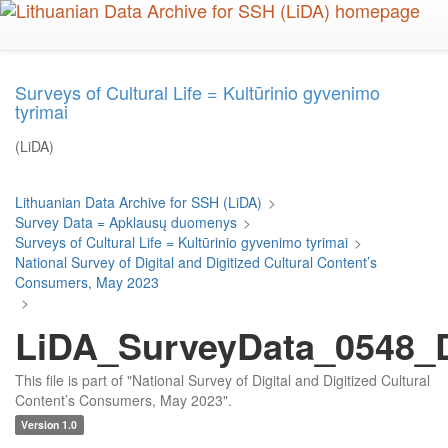
Skip
to
main
content
Surveys of Cultural Life = Kultūrinio gyvenimo
tyrimai
(LiDA)
Lithuanian Data Archive for SSH (LiDA)
>
Survey Data = Apklausų duomenys
>
Surveys of Cultural Life = Kultūrinio gyvenimo tyrimai
>
National Survey of Digital and Digitized Cultural Content’s
Consumers, May 2023
>
LiDA_SurveyData_0548_D
This file is part of "National Survey of Digital and Digitized Cultural
Content’s Consumers, May 2023".
Version 1.0