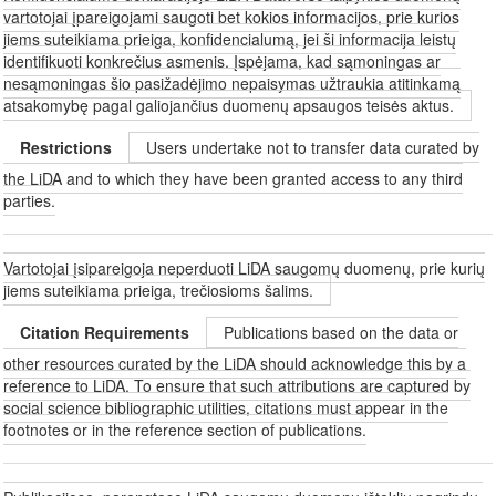
vartotojai įpareigojami saugoti bet kokios informacijos, prie kurios
jiems suteikiama prieiga, konfidencialumą, jei ši informacija leistų
identifikuoti konkrečius asmenis. Įspėjama, kad sąmoningas ar
nesąmoningas šio pasižadėjimo nepaisymas užtraukia atitinkamą
atsakomybę pagal galiojančius duomenų apsaugos teisės aktus.
Restrictions
Users undertake not to transfer data curated by
the LiDA and to which they have been granted access to any third
parties.
Vartotojai įsipareigoja neperduoti LiDA saugomų duomenų, prie kurių
jiems suteikiama prieiga, trečiosioms šalims.
Citation Requirements
Publications based on the data or
other resources curated by the LiDA should acknowledge this by a
reference to LiDA. To ensure that such attributions are captured by
social science bibliographic utilities, citations must appear in the
footnotes or in the reference section of publications.