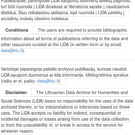
Publikacijose, parengtose LiDA saugomų duomenų išteklių pagrindu,
turi būti nuoroda į LiDA išnašose ar literatūros sąraše į naudojamus
išteklius. Šiuo reikalavimu siekiama, kad nuoroda į LiDA patektų į
socialinių mokslų citavimo indeksus.
Conditions
The users are required to provide bibliographic
information about all forms of publications referring to the data and
other resources curated at the LiDA (in written form or by email:
data@ktu.lt
).
Vartotojai įsipareigoja pateikti archyvui publikacijų, kuriose naudoti
LiDA saugomi duomenys ar kita informacija, bibliografinius aprašus
(raštu ar el. paštu:
data@ktu.lt
).
Disclaimer
The Lithuanian Data Archive for Humanities and
Social Sciences (LiDA) bears no responsibility for the uses of the data
archived therein, or for interpretations or inferences based on these
uses. The LiDA accepts no liability for indirect, consequential or
incidental damages or losses arising from use of the data collection,
or from the unavailability of, or break in access to the service for
whatever reason.