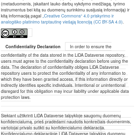
(metaduomenis, įskaitant lauko darbų vykdymo medžiagą, tyrimo
instrumentus bei kitą su duomenų surinkimu susijusią informaciją) ir
kitą informaciją pagal
„Creative Commons“ 4.0 priskyrimo ir
analogiško platinimo tarptautinę viešąją licenciją (CC BY-SA 4.0)
.
Confidentiality Declaration
In order to ensure the
confidentiality of the data stored in the LiDA Dataverse repository,
users must agree to the confidentiality declaration before using the
data. The declaration of confidentiality obliges LiDA Dataverse
repository users to protect the confidentiality of any information to
which they have been granted access, if this information directly or
indirectly identifies specific individuals. Intentional or unintentional
disregard for this obligation may incur liability under applicable data
protection laws.
Siekiant užtikrinti LiDA Dataverse talpykloje saugomų duomenų
konfidencialumą, prieš pradėdami naudotis konkrečiais duomenimis,
vartotojai privalo sutikti su konfidencialumo deklaracija.
Konfidencialumo deklaracijoje LiDA Dataverse talpyklos duomenų