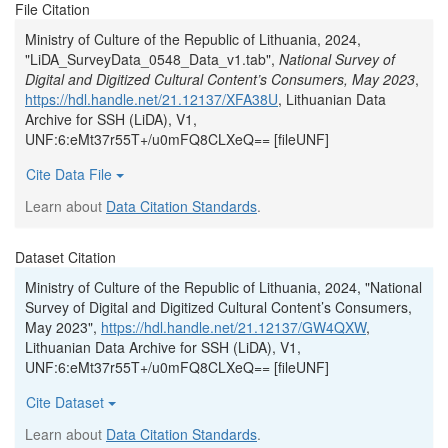
File Citation
Ministry of Culture of the Republic of Lithuania, 2024,
"LiDA_SurveyData_0548_Data_v1.tab",
National Survey of
Digital and Digitized Cultural Content’s Consumers, May 2023
,
https://hdl.handle.net/21.12137/XFA38U
, Lithuanian Data
Archive for SSH (LiDA), V1,
UNF:6:eMt37r55T+/u0mFQ8CLXeQ== [fileUNF]
Cite Data File
Learn about
Data Citation Standards
.
Dataset Citation
Ministry of Culture of the Republic of Lithuania, 2024, "National
Survey of Digital and Digitized Cultural Content’s Consumers,
May 2023",
https://hdl.handle.net/21.12137/GW4QXW
,
Lithuanian Data Archive for SSH (LiDA), V1,
UNF:6:eMt37r55T+/u0mFQ8CLXeQ== [fileUNF]
Cite Dataset
Learn about
Data Citation Standards
.