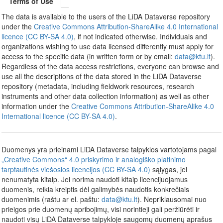
Terms of Use
The data is available to the users of the LiDA Dataverse repository
under the
Creative Commons Attribution-ShareAlike 4.0 International
licence (CC BY-SA 4.0)
, if not indicated otherwise. Individuals and
organizations wishing to use data licensed differently must apply for
access to the specific data (in written form or by email:
data@ktu.lt
).
Regardless of the data access restrictions, everyone can browse and
use all the descriptions of the data stored in the LiDA Dataverse
repository (metadata, including fieldwork resources, research
instruments and other data collection information) as well as other
information under the
Creative Commons Attribution-ShareAlike 4.0
International licence (CC BY-SA 4.0)
.
Duomenys yra prieinami LiDA Dataverse talpyklos vartotojams pagal
„Creative Commons“ 4.0 priskyrimo ir analogiško platinimo
tarptautinės viešosios licencijos (CC BY-SA 4.0)
sąlygas, jei
nenumatyta kitaip. Jei norima naudoti kitaip licencijuojamus
duomenis, reikia kreiptis dėl galimybės naudotis konkrečiais
duomenimis (raštu ar el. paštu:
data@ktu.lt
). Nepriklausomai nuo
prieigos prie duomenų apribojimų, visi norintieji gali peržiūrėti ir
naudoti visų LiDA Dataverse talpykloje saugomų duomenų aprašus