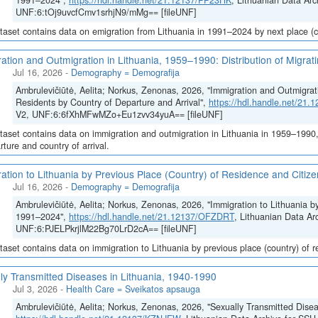
1991–2024",
https://hdl.handle.net/21.12137/PP23HK
, Lithuanian Data Arc
UNF:6:tOj9uvcfCmv1srhjN9/mMg== [fileUNF]
taset contains data on emigration from Lithuania in 1991–2024 by next place (co
ation and Outmigration in Lithuania, 1959–1990: Distribution of Migrat
Jul 16, 2026
-
Demography = Demografija
Ambrulevičiūtė, Aelita; Norkus, Zenonas, 2026, "Immigration and Outmigrati
Residents by Country of Departure and Arrival",
https://hdl.handle.net/21
V2, UNF:6:6fXhMFwMZo+Eu1zvv34yuA== [fileUNF]
taset contains data on immigration and outmigration in Lithuania in 1959–1990, i
rture and country of arrival.
ation to Lithuania by Previous Place (Country) of Residence and Citi
Jul 16, 2026
-
Demography = Demografija
Ambrulevičiūtė, Aelita; Norkus, Zenonas, 2026, "Immigration to Lithuania b
1991–2024",
https://hdl.handle.net/21.12137/OFZDRT
, Lithuanian Data Ar
UNF:6:PJELPkrjlM22Bg70LrD2cA== [fileUNF]
taset contains data on immigration to Lithuania by previous place (country) of 
ly Transmitted Diseases in Lithuania, 1940-1990
Jul 3, 2026
-
Health Care = Sveikatos apsauga
Ambrulevičiūtė, Aelita; Norkus, Zenonas, 2026, "Sexually Transmitted Disea