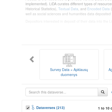
implemented). LiDA curates different types of resource
Historical Statistics),
Textual Data
, and
Encoded Data
(
well as social sciences and humanities data deposited 
Depositors interested in deposit of their data into the
Lietuvos humanitarinių ir socialinių mokslų duom
sklaidos infrastruktūra, suteikianti prieigą prie daugiau
tarptautinius standartus. LiDA įsikūręs
Kauno technolo
Prieigai prie išteklių naudojama ši
Dataverse talpykla
įvairių tipų išteklius ir jie publikuojami atskiruose kata
duomenys
ir
Koduotieji duomenys
(įskaitant Žiniasklai
mokslo ir studijų bei Lietuvos valstybės institucijų dep
Survey Data = Apklausų
Ag
talpykla, surasti ir parsisiųsti duomenis, siūlome susipa
duomenys
Depozitoriai, kurie norėtų deponuoti savo duomenis į L
Dataverses (213)
1 to 10 