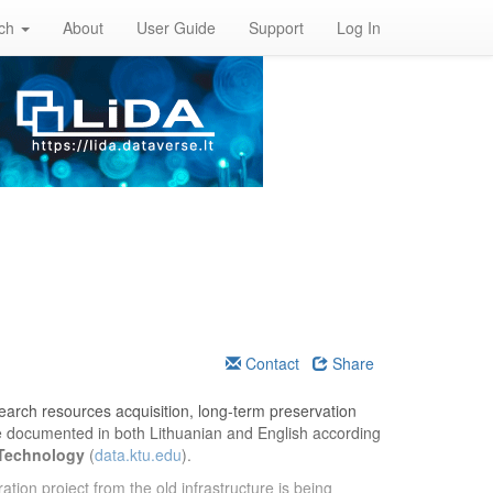
rch
About
User Guide
Support
Log In
Contact
Share
esearch resources acquisition, long-term preservation
re documented in both Lithuanian and English according
 Technology
(
data.ktu.edu
).
ation project from the old infrastructure is being