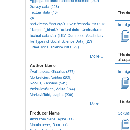
Aggregated data: historical statistics (282)
Survey data (228)
Textual data (46)
This da
<a
href="https://doi.org/10.5281/zenodo.7152218
Immigr
" target="_blank">Textual data: Unstructured
textual data</a> (LiDA Controlled Vocabulary
for Types of Social Science Data) (27)
Other social science data (27)
This da
More...
of depa
Author Name
Immigr
Žvaliauskas, Giedrius (277)
Morkevičius, Vaidas (269)
Norkus, Zenonas (245)
Ambrulevičiūtė, Aelita (244)
Markevičiūtė, Jurgita (209)
This da
More...
Producer Name
Sexual
Ambrazevičienė, Agnė (11)
Matulaitienė, Rūta (11)