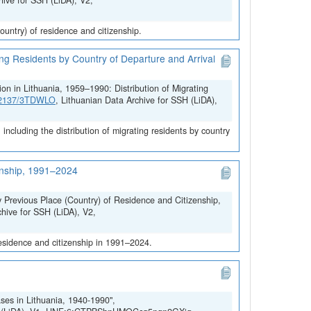
hive for SSH (LiDA), V2,
untry) of residence and citizenship.
ing Residents by Country of Departure and Arrival
on in Lithuania, 1959–1990: Distribution of Migrating
.12137/3TDWLO
, Lithuanian Data Archive for SSH (LiDA),
ncluding the distribution of migrating residents by country
zenship, 1991–2024
y Previous Place (Country) of Residence and Citizenship,
chive for SSH (LiDA), V2,
residence and citizenship in 1991–2024.
ses in Lithuania, 1940-1990",