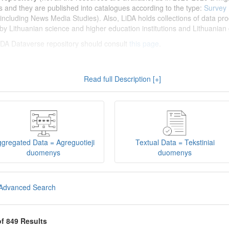
s and they are published into catalogues according to the type:
Survey
including News Media Studies). Also, LiDA holds collections of data prod
by Lithuanian science and higher education institutions and Lithuanian 
 LiDA Dataverse repository should consult
this page
.
enų archyvas (LiDA)
yra virtuali skaitmeninė empirinių HSM duomenų ir 
Read full Description [+]
 nei 600 duomenų ir tyrimų išteklių. Visi duomenų ir tyrimų ištekliai yra
gijos universiteto Duomenų analizės ir archyvavimo (DAtA) cent
(kol kas ne visi ištekliai prieinami, nes 2020-2029 m. vykdomas perkėlim
loguose pagal tipą:
Apklausų duomenys
,
Interviu duomenys
,
Agreguotiej
dos tyrimus). Taip pat LiDA talpinami didelių nacionalinių projektų duom
onuoti socialinių ir humanitarinių mokslų duomenų rinkiniai (
Kitų instituc
gregated Data = Agreguotieji
Textual Data = Tekstiniai
žinti su
LiDA Dataverse talpyklos naudotojo vadovu
.
duomenys
duomenys
iDA Dataverse talpyklą, turėtų susipažinti su informacija
šiame puslapy
Advanced Search
of 849 Results