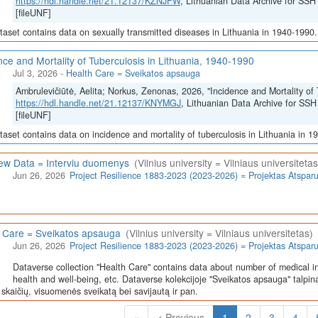
https://hdl.handle.net/21.12137/KZNJFW
, Lithuanian Data Archive for 
[fileUNF]
taset contains data on sexually transmitted diseases in Lithuania in 1940-1990.
nce and Mortality of Tuberculosis in Lithuania, 1940-1990
Jul 3, 2026
-
Health Care = Sveikatos apsauga
Ambrulevičiūtė, Aelita; Norkus, Zenonas, 2026, "Incidence and Mortality of 
https://hdl.handle.net/21.12137/KNYMGJ
, Lithuanian Data Archive for 
[fileUNF]
taset contains data on incidence and mortality of tuberculosis in Lithuania in 1
iew Data = Interviu duomenys
(Vilnius university = Vilniaus universitetas
Jun 26, 2026
Project Resilience 1883-2023 (2023-2026) = Projektas Atspa
 Care = Sveikatos apsauga
(Vilnius university = Vilniaus universitetas)
Jun 26, 2026
Project Resilience 1883-2023 (2023-2026) = Projektas Atspa
Dataverse collection "Health Care" contains data about number of medical in
health and well-being, etc. Dataverse kolekcijoje "Sveikatos apsauga" talpin
skaičių, visuomenės sveikatą bei savijautą ir pan.
(Current)
«
< Previous
1
2
3
4