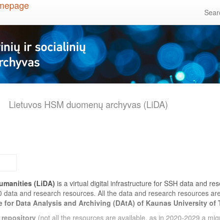
Sea
Lietuvos HSM duomenų archyvas (LiDA)
umanities (LiDA)
is a virtual digital infrastructure for SSH data and r
0 data and research resources. All the data and research resources a
e for Data Analysis and Archiving (DAtA) of Kaunas University of
 repository
(not all the resources are available, as in 2020-2029 a migr