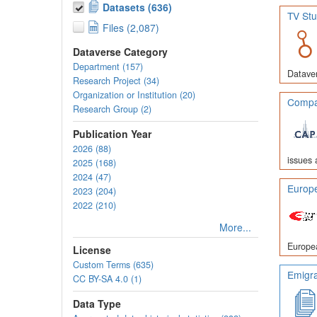
Datasets (636)
TV Stu
Files (2,087)
Dataverse Category
Department (157)
Dataver
Research Project (34)
Organization or Institution (20)
Compar
Research Group (2)
Publication Year
2026 (88)
issues 
2025 (168)
2024 (47)
Europe
2023 (204)
2022 (210)
More...
Europea
License
Custom Terms (635)
Emigra
CC BY-SA 4.0 (1)
Data Type