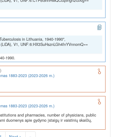
SSH (LiDA), V1, UNF:6:CTPBShnHMQCcq5ngn2GXig==
Tuberculosis in Lithuania, 1940-1990",
SSH (LiDA), V1, UNF:6:HX3SuHsznLGh4fnYVnnomQ==
940-1990.
)
rumas 1883-2023 (2023-2026 m.)
rumas 1883-2023 (2023-2026 m.)
stitutions and pharmacies, number of physicians, public
ami duomenys apie gydymo įstaigų ir vaistinių skaičių,
5
Next >
»