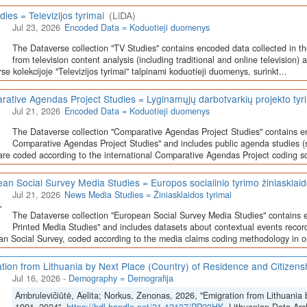
dies = Televizijos tyrimai
(LiDA)
Jul 23, 2026
Encoded Data = Koduotieji duomenys
The Dataverse collection "TV Studies" contains encoded data collected in t
from television content analysis (including traditional and online television) 
se kolekcijoje "Televizijos tyrimai" talpinami koduotieji duomenys, surinkt...
ative Agendas Project Studies = Lyginamųjų darbotvarkių projekto tyr
Jul 21, 2026
Encoded Data = Koduotieji duomenys
The Dataverse collection "Comparative Agendas Project Studies" contains e
Comparative Agendas Project Studies" and includes public agenda studies (s
are coded according to the international Comparative Agendas Project coding s
an Social Survey Media Studies = Europos socialinio tyrimo žiniasklaid
Jul 21, 2026
News Media Studies = Žiniasklaidos tyrimai
The Dataverse collection "European Social Survey Media Studies" contains 
Printed Media Studies" and includes datasets about contextual events record
n Social Survey, coded according to the media claims coding methodology in or
tion from Lithuania by Next Place (Country) of Residence and Citizen
Jul 16, 2026
-
Demography = Demografija
Ambrulevičiūtė, Aelita; Norkus, Zenonas, 2026, "Emigration from Lithuania 