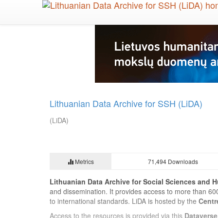
Skip
to
main
content
Lithuanian Data Archive for SSH (LiDA)
(LiDA)
Metrics
71,494 Downloads
Lithuanian Data Archive for Social Sciences and H
and dissemination. It provides access to more than 60
to international standards. LiDA is hosted by the
Centr
Access to the resources is provided via this
Dataverse