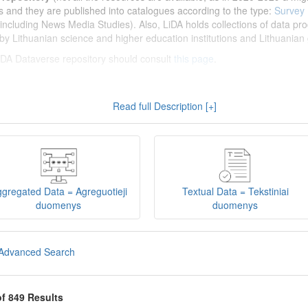
s and they are published into catalogues according to the type:
Survey
including News Media Studies). Also, LiDA holds collections of data prod
by Lithuanian science and higher education institutions and Lithuanian 
 LiDA Dataverse repository should consult
this page
.
enų archyvas (LiDA)
yra virtuali skaitmeninė empirinių HSM duomenų ir 
Read full Description [+]
 nei 600 duomenų ir tyrimų išteklių. Visi duomenų ir tyrimų ištekliai yra
gijos universiteto Duomenų analizės ir archyvavimo (DAtA) cent
(kol kas ne visi ištekliai prieinami, nes 2020-2029 m. vykdomas perkėlim
loguose pagal tipą:
Apklausų duomenys
,
Interviu duomenys
,
Agreguotiej
dos tyrimus). Taip pat LiDA talpinami didelių nacionalinių projektų duom
onuoti socialinių ir humanitarinių mokslų duomenų rinkiniai (
Kitų instituc
gregated Data = Agreguotieji
Textual Data = Tekstiniai
žinti su
LiDA Dataverse talpyklos naudotojo vadovu
.
duomenys
duomenys
iDA Dataverse talpyklą, turėtų susipažinti su informacija
šiame puslapy
Advanced Search
of 849 Results