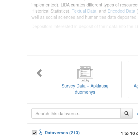
implemented). LiDA curates different types of resource
Historical Statistics),
Textual Data
, and
Encoded Data
(
well as social sciences and humanities data deposited 
Depositors interested in deposit of their data into the
Lietuvos humanitarinių ir socialinių mokslų duom
sklaidos infrastruktūra, suteikianti prieigą prie daugiau
tarptautinius standartus. LiDA įsikūręs
Kauno technolo
Prieigai prie išteklių naudojama ši
Dataverse talpykla
įvairių tipų išteklius ir jie publikuojami atskiruose kata
duomenys
ir
Koduotieji duomenys
(įskaitant Žiniasklai
mokslo ir studijų bei Lietuvos valstybės institucijų dep
Survey Data = Apklausų
Ag
talpykla, surasti ir parsisiųsti duomenis, siūlome susipa
duomenys
Depozitoriai, kurie norėtų deponuoti savo duomenis į L
Dataverses (213)
1 to 10 