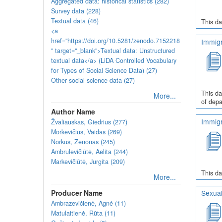
Aggregated data: historical statistics (282)
Survey data (228)
Textual data (46)
This da
<a
href="https://doi.org/10.5281/zenodo.7152218
Immigr
" target="_blank">Textual data: Unstructured
textual data</a> (LiDA Controlled Vocabulary
for Types of Social Science Data) (27)
Other social science data (27)
This da
More...
of depa
Author Name
Immigr
Žvaliauskas, Giedrius (277)
Morkevičius, Vaidas (269)
Norkus, Zenonas (245)
Ambrulevičiūtė, Aelita (244)
Markevičiūtė, Jurgita (209)
This da
More...
Producer Name
Sexual
Ambrazevičienė, Agnė (11)
Matulaitienė, Rūta (11)