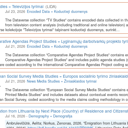
dies = Televizijos tyrimai
(LiDA)
Jul 23, 2026
Encoded Data = Koduotieji duomenys
The Dataverse collection "TV Studies" contains encoded data collected in t
from television content analysis (including traditional and online television) 
se kolekcijoje "Televizijos tyrimai" talpinami koduotieji duomenys, surinkt...
ative Agendas Project Studies = Lyginamųjų darbotvarkių projekto tyr
Jul 21, 2026
Encoded Data = Koduotieji duomenys
The Dataverse collection "Comparative Agendas Project Studies" contains e
Comparative Agendas Project Studies" and includes public agenda studies (s
are coded according to the international Comparative Agendas Project coding s
an Social Survey Media Studies = Europos socialinio tyrimo žiniasklaid
Jul 21, 2026
News Media Studies = Žiniasklaidos tyrimai
The Dataverse collection "European Social Survey Media Studies" contains 
Printed Media Studies" and includes datasets about contextual events record
n Social Survey, coded according to the media claims coding methodology in or
tion from Lithuania by Next Place (Country) of Residence and Citizen
Jul 16, 2026
-
Demography = Demografija
Ambrulevičiūtė, Aelita; Norkus, Zenonas, 2026, "Emigration from Lithuania 