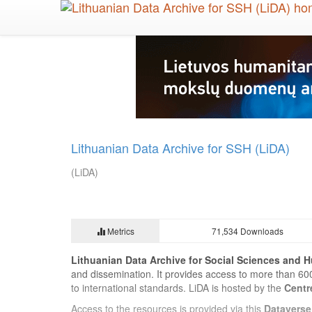
Skip
to
main
content
Lithuanian Data Archive for SSH (LiDA)
(LiDA)
Metrics
71,534 Downloads
Lithuanian Data Archive for Social Sciences and H
and dissemination. It provides access to more than 60
to international standards. LiDA is hosted by the
Centr
Access to the resources is provided via this
Dataverse