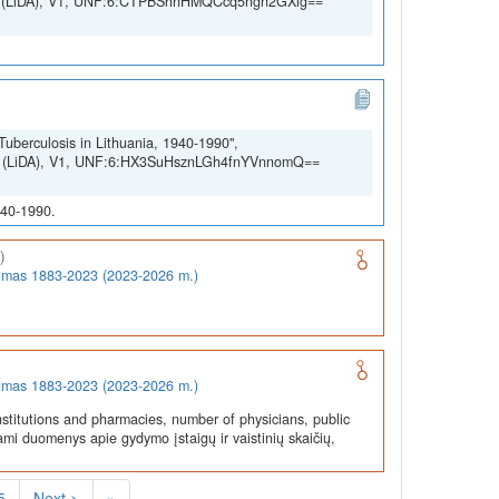
SSH (LiDA), V1, UNF:6:CTPBShnHMQCcq5ngn2GXig==
Tuberculosis in Lithuania, 1940-1990",
SSH (LiDA), V1, UNF:6:HX3SuHsznLGh4fnYVnnomQ==
940-1990.
)
rumas 1883-2023 (2023-2026 m.)
rumas 1883-2023 (2023-2026 m.)
stitutions and pharmacies, number of physicians, public
ami duomenys apie gydymo įstaigų ir vaistinių skaičių,
5
Next >
»