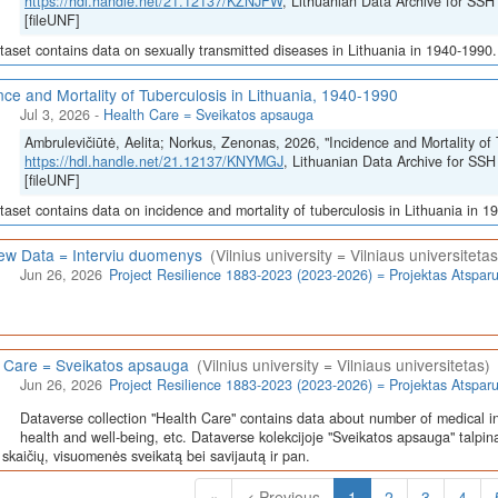
https://hdl.handle.net/21.12137/KZNJFW
, Lithuanian Data Archive for 
[fileUNF]
taset contains data on sexually transmitted diseases in Lithuania in 1940-1990.
nce and Mortality of Tuberculosis in Lithuania, 1940-1990
Jul 3, 2026
-
Health Care = Sveikatos apsauga
Ambrulevičiūtė, Aelita; Norkus, Zenonas, 2026, "Incidence and Mortality of 
https://hdl.handle.net/21.12137/KNYMGJ
, Lithuanian Data Archive for 
[fileUNF]
taset contains data on incidence and mortality of tuberculosis in Lithuania in 1
iew Data = Interviu duomenys
(Vilnius university = Vilniaus universitetas
Jun 26, 2026
Project Resilience 1883-2023 (2023-2026) = Projektas Atspa
 Care = Sveikatos apsauga
(Vilnius university = Vilniaus universitetas)
Jun 26, 2026
Project Resilience 1883-2023 (2023-2026) = Projektas Atspa
Dataverse collection "Health Care" contains data about number of medical in
health and well-being, etc. Dataverse kolekcijoje "Sveikatos apsauga" talpin
skaičių, visuomenės sveikatą bei savijautą ir pan.
(Current)
«
< Previous
1
2
3
4