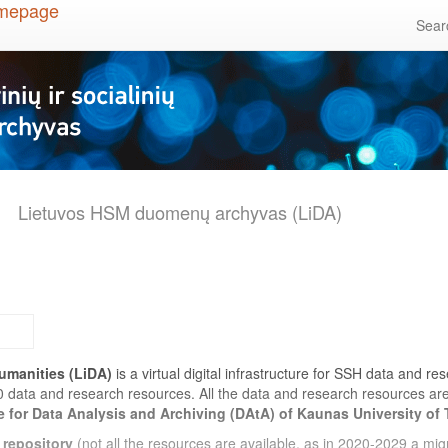
Sea
Lietuvos HSM duomenų archyvas (LiDA)
umanities (LiDA)
is a virtual digital infrastructure for SSH data and r
0 data and research resources. All the data and research resources a
e for Data Analysis and Archiving (DAtA) of Kaunas University of
 repository
(not all the resources are available, as in 2020-2029 a migr