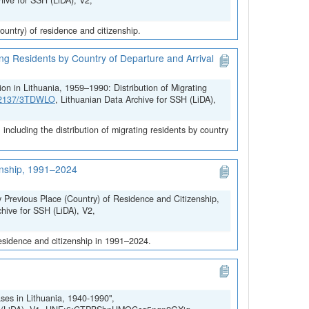
hive for SSH (LiDA), V2,
untry) of residence and citizenship.
ing Residents by Country of Departure and Arrival
on in Lithuania, 1959–1990: Distribution of Migrating
.12137/3TDWLO
, Lithuanian Data Archive for SSH (LiDA),
ncluding the distribution of migrating residents by country
zenship, 1991–2024
y Previous Place (Country) of Residence and Citizenship,
chive for SSH (LiDA), V2,
residence and citizenship in 1991–2024.
ses in Lithuania, 1940-1990",