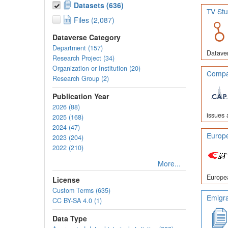
Datasets (636)
TV Stu
Files (2,087)
Dataverse Category
Department (157)
Dataver
Research Project (34)
Organization or Institution (20)
Compar
Research Group (2)
Publication Year
2026 (88)
issues 
2025 (168)
2024 (47)
Europe
2023 (204)
2022 (210)
More...
Europea
License
Custom Terms (635)
Emigra
CC BY-SA 4.0 (1)
Data Type