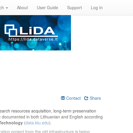
rch
About
User Guide
Support
Log In
Contact
Share
esearch resources acquisition, long-term preservation
re documented in both Lithuanian and English according
 Technology
(
data.ktu.edu
).
ation project from the old infrastructure is being