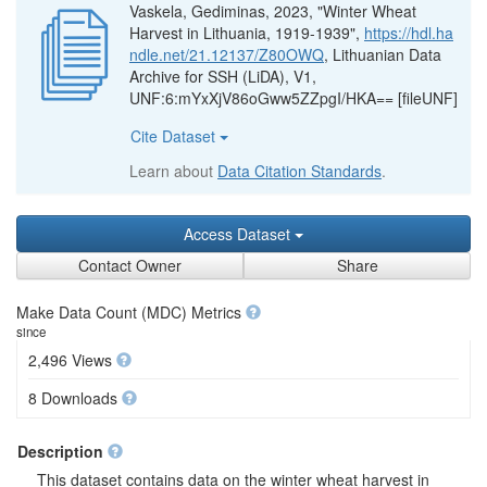
Vaskela, Gediminas, 2023, "Winter Wheat
Harvest in Lithuania, 1919-1939",
https://hdl.ha
ndle.net/21.12137/Z80OWQ
, Lithuanian Data
Archive for SSH (LiDA), V1,
UNF:6:mYxXjV86oGww5ZZpgI/HKA== [fileUNF]
Cite Dataset
Learn about
Data Citation Standards
.
Access Dataset
Contact Owner
Share
Make Data Count (MDC) Metrics
since
2,496 Views
8 Downloads
Description
This dataset contains data on the winter wheat harvest in