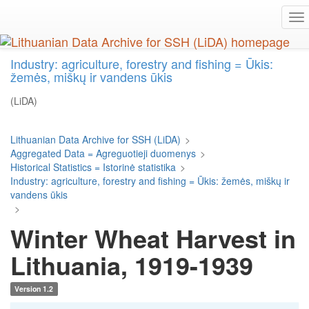
Skip
To
to
na
main
content
Industry: agriculture, forestry and fishing = Ūkis:
žemės, miškų ir vandens ūkis
(LiDA)
Lithuanian Data Archive for SSH (LiDA)
>
Aggregated Data = Agreguotieji duomenys
>
Historical Statistics = Istorinė statistika
>
Industry: agriculture, forestry and fishing = Ūkis: žemės, miškų ir
vandens ūkis
>
Winter Wheat Harvest in
Lithuania, 1919-1939
Version 1.2