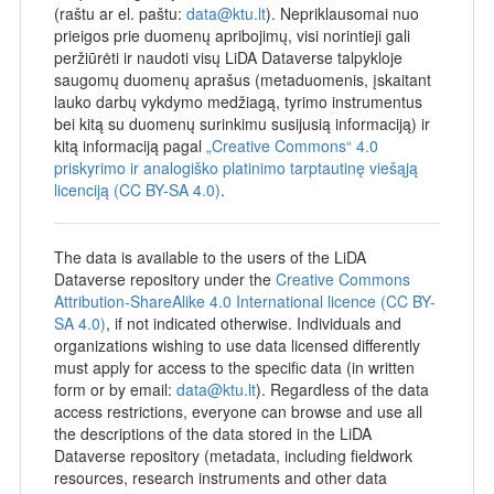
(raštu ar el. paštu:
data@ktu.lt
). Nepriklausomai nuo
prieigos prie duomenų apribojimų, visi norintieji gali
peržiūrėti ir naudoti visų LiDA Dataverse talpykloje
saugomų duomenų aprašus (metaduomenis, įskaitant
lauko darbų vykdymo medžiagą, tyrimo instrumentus
bei kitą su duomenų surinkimu susijusią informaciją) ir
kitą informaciją pagal
„Creative Commons“ 4.0
priskyrimo ir analogiško platinimo tarptautinę viešąją
licenciją (CC BY-SA 4.0)
.
The data is available to the users of the LiDA
Dataverse repository under the
Creative Commons
Attribution-ShareAlike 4.0 International licence (CC BY-
SA 4.0)
, if not indicated otherwise. Individuals and
organizations wishing to use data licensed differently
must apply for access to the specific data (in written
form or by email:
data@ktu.lt
). Regardless of the data
access restrictions, everyone can browse and use all
the descriptions of the data stored in the LiDA
Dataverse repository (metadata, including fieldwork
resources, research instruments and other data