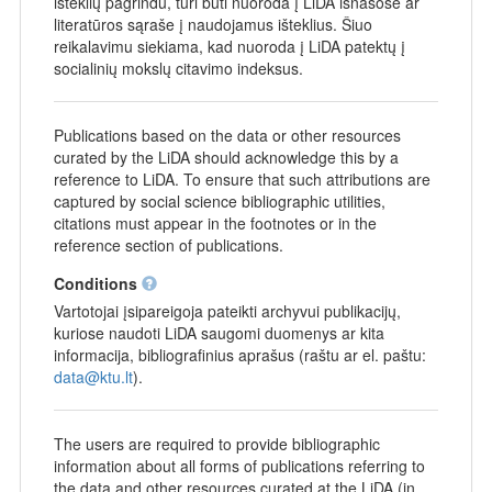
išteklių pagrindu, turi būti nuoroda į LiDA išnašose ar
literatūros sąraše į naudojamus išteklius. Šiuo
reikalavimu siekiama, kad nuoroda į LiDA patektų į
socialinių mokslų citavimo indeksus.
Publications based on the data or other resources
curated by the LiDA should acknowledge this by a
reference to LiDA. To ensure that such attributions are
captured by social science bibliographic utilities,
citations must appear in the footnotes or in the
reference section of publications.
Conditions
Vartotojai įsipareigoja pateikti archyvui publikacijų,
kuriose naudoti LiDA saugomi duomenys ar kita
informacija, bibliografinius aprašus (raštu ar el. paštu:
data@ktu.lt
).
The users are required to provide bibliographic
information about all forms of publications referring to
the data and other resources curated at the LiDA (in