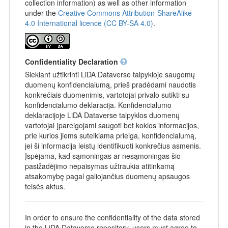
collection information) as well as other information
under the
Creative Commons Attribution-ShareAlike
4.0 International licence (CC BY-SA 4.0)
.
Confidentiality Declaration
Siekiant užtikrinti LiDA Dataverse talpykloje saugomų
duomenų konfidencialumą, prieš pradėdami naudotis
konkrečiais duomenimis, vartotojai privalo sutikti su
konfidencialumo deklaracija. Konfidencialumo
deklaracijoje LiDA Dataverse talpyklos duomenų
vartotojai įpareigojami saugoti bet kokios informacijos,
prie kurios jiems suteikiama prieiga, konfidencialumą,
jei ši informacija leistų identifikuoti konkrečius asmenis.
Įspėjama, kad sąmoningas ar nesąmoningas šio
pasižadėjimo nepaisymas užtraukia atitinkamą
atsakomybę pagal galiojančius duomenų apsaugos
teisės aktus.
In order to ensure the confidentiality of the data stored
in the LiDA Dataverse repository, users must agree to