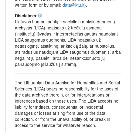
written form or by email:
data@ktu.lt
).
Disclaimer
Lietuvos humanitarinių ir socialinių mokslų duomenų
archyvas (LiDA) neatsako už trečiųjų asmenų
(institucijų) išvadas ir interpretacijas gautas naudojant
LiDA saugomus duomenis. LiDA neatsako už
netiesioginę, atsitiktinę, ar kitokią žalą, ar nuostolius,
atsiradusius naudojant LiDA saugomus duomenis, arba
negalint jų pasiekti, arba dėl nesankcionuoto jų
panaudojimo įsilaužus į sistemą.
The Lithuanian Data Archive for Humanities and Social
Sciences (LiDA) bears no responsibility for the uses of
the data archived therein, or for interpretations or
inferences based on these uses. The LiDA accepts no
liability for indirect, consequential or incidental
damages or losses arising from use of the data
collection, or from the unavailability of, or break in
access to the service for whatever reason.