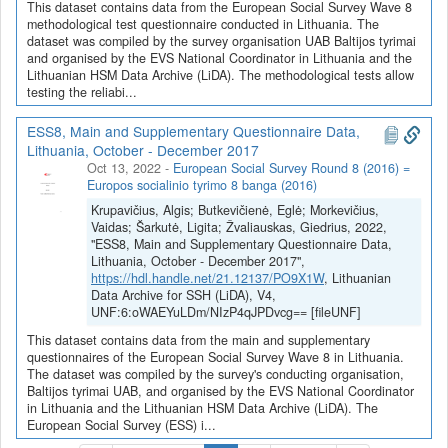
This dataset contains data from the European Social Survey Wave 8
methodological test questionnaire conducted in Lithuania. The
dataset was compiled by the survey organisation UAB Baltijos tyrimai
and organised by the EVS National Coordinator in Lithuania and the
Lithuanian HSM Data Archive (LiDA). The methodological tests allow
testing the reliabi...
ESS8, Main and Supplementary Questionnaire Data,
Lithuania, October - December 2017
Oct 13, 2022
-
European Social Survey Round 8 (2016) =
Europos socialinio tyrimo 8 banga (2016)
Krupavičius, Algis; Butkevičienė, Eglė; Morkevičius,
Vaidas; Šarkutė, Ligita; Žvaliauskas, Giedrius, 2022,
"ESS8, Main and Supplementary Questionnaire Data,
Lithuania, October - December 2017",
https://hdl.handle.net/21.12137/PO9X1W
, Lithuanian
Data Archive for SSH (LiDA), V4,
UNF:6:oWAEYuLDm/NIzP4qJPDvcg== [fileUNF]
This dataset contains data from the main and supplementary
questionnaires of the European Social Survey Wave 8 in Lithuania.
The dataset was compiled by the survey's conducting organisation,
Baltijos tyrimai UAB, and organised by the EVS National Coordinator
in Lithuania and the Lithuanian HSM Data Archive (LiDA). The
European Social Survey (ESS) i...