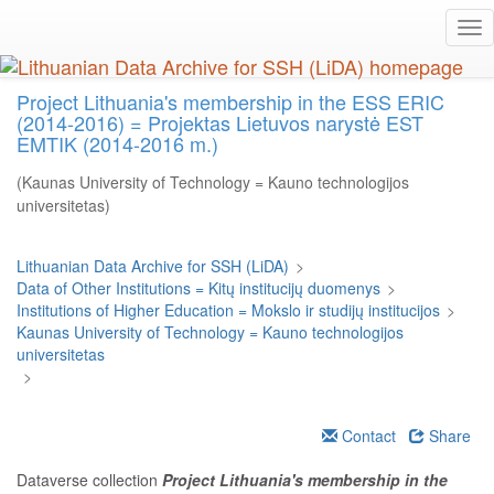
Skip
Tog
to
nav
main
content
Project Lithuania's membership in the ESS ERIC
(2014-2016) = Projektas Lietuvos narystė EST
EMTIK (2014-2016 m.)
(Kaunas University of Technology = Kauno technologijos
universitetas)
Lithuanian Data Archive for SSH (LiDA)
>
Data of Other Institutions = Kitų institucijų duomenys
>
Institutions of Higher Education = Mokslo ir studijų institucijos
>
Kaunas University of Technology = Kauno technologijos
universitetas
>
Contact
Share
Dataverse collection
Project Lithuania's membership in the