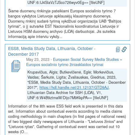
UNF:6:IJ4SlaVzTJSco726wyv0Eg== [fileUNF]
Šiame duomenų rinkinyje pateikiami Europos socialinio tyrimo 7
bangos vykdytos Lietuvoje apklausėjų klausimyno duomenys.
Duomenų rinkinį sudarė tyrimą vykdžiusi organizacija UAB "Baltijos
tyrimai", o jį sutvarkė EST Nacionalinis koordinatorius Lietuvoje ir
Lietuvos HSM duomenų archyvo (LiDA) darbuotojai. Jis suteikia
informaciją apie interviu vykdy...
ESS8, Media Study Data, Lithuania, October -
December 2017
May 23, 2023
-
European Social Survey Media Studies =
Europos socialinio tyrimo žiniasklaidos tyrimai
Krupavičius, Algis; Butkevičienė, Eglė; Morkevičius,
Vaidas; Šarkutė, Ligita; Žvaliauskas, Giedrius, 2023,
"ESS8, Media Study Data, Lithuania, October - December
2017",
https://hdl.handle.net/21.12137/GTD9AJ
,
Lithuanian Data Archive for SSH (LiDA), V1,
UNF:6:W4B9ztmaW/Dijo7M9KkpPA== [fileUNF]
Information of the 8th wave ESS field work is presented in this data
set. Information about contextual events according to media claims
coding methodology in main chapters (in first pages of national news)
of two biggest daily newspapers of Lithuania - "Lietuvos žinios" and
"Lietuvos rytas". Gathering of contextual event was carried out 10
weeks (O...