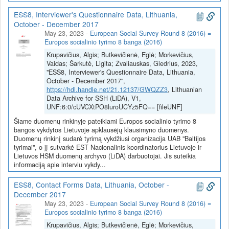
ESS8, Interviewer's Questionnaire Data, Lithuania,
October - December 2017
May 23, 2023
-
European Social Survey Round 8 (2016) =
Europos socialinio tyrimo 8 banga (2016)
Krupavičius, Algis; Butkevičienė, Eglė; Morkevičius,
Vaidas; Šarkutė, Ligita; Žvaliauskas, Giedrius, 2023,
"ESS8, Interviewer's Questionnaire Data, Lithuania,
October - December 2017",
https://hdl.handle.net/21.12137/GWQZZ3
, Lithuanian
Data Archive for SSH (LiDA), V1,
UNF:6:0/cUVCXtPO8luroUCYz5FQ== [fileUNF]
Šiame duomenų rinkinyje pateikiami Europos socialinio tyrimo 8
bangos vykdytos Lietuvoje apklausėjų klausimyno duomenys.
Duomenų rinkinį sudarė tyrimą vykdžiusi organizacija UAB "Baltijos
tyrimai", o jį sutvarkė EST Nacionalinis koordinatorius Lietuvoje ir
Lietuvos HSM duomenų archyvo (LiDA) darbuotojai. Jis suteikia
informaciją apie interviu vykdy...
ESS8, Contact Forms Data, Lithuania, October -
December 2017
May 23, 2023
-
European Social Survey Round 8 (2016) =
Europos socialinio tyrimo 8 banga (2016)
Krupavičius, Algis; Butkevičienė, Eglė; Morkevičius,