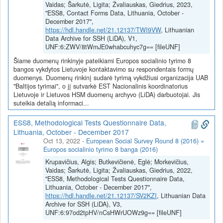
Vaidas; Šarkutė, Ligita; Žvaliauskas, Giedrius, 2023,
"ESS8, Contact Forms Data, Lithuania, October -
December 2017",
https://hdl.handle.net/21.12137/TWI9VW
, Lithuanian
Data Archive for SSH (LiDA), V1,
UNF:6:ZWV/8tWmJE0whabcuhyc7g== [fileUNF]
Šiame duomenų rinkinyje pateikiami Europos socialinio tyrimo 8
bangos vykdytos Lietuvoje kontaktavimo su respondentais formų
duomenys. Duomenų rinkinį sudarė tyrimą vykdžiusi organizacija UAB
"Baltijos tyrimai", o jį sutvarkė EST Nacionalinis koordinatorius
Lietuvoje ir Lietuvos HSM duomenų archyvo (LiDA) darbuotojai. Jis
suteikia detalią informaci...
ESS8, Methodological Tests Questionnaire Data,
Lithuania, October - December 2017
Oct 13, 2022
-
European Social Survey Round 8 (2016) =
Europos socialinio tyrimo 8 banga (2016)
Krupavičius, Algis; Butkevičienė, Eglė; Morkevičius,
Vaidas; Šarkutė, Ligita; Žvaliauskas, Giedrius, 2022,
"ESS8, Methodological Tests Questionnaire Data,
Lithuania, October - December 2017",
https://hdl.handle.net/21.12137/SV2KZI
, Lithuanian Data
Archive for SSH (LiDA), V3,
UNF:6:97od2tpHV/nCsHWrUOWz9g== [fileUNF]