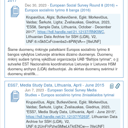
2017
Dec 30, 2023
-
European Social Survey Round 8 (2016) =
Europos socialinio tyrimo 8 banga (2016)
Krupavičius, Algis; Butkevičienė, Eglė; Morkevičius,
Vaidas; Šarkutė, Ligita; Žvaliauskas, Giedrius, 2023,
"ESS8, Sample Data, Lithuania, October - December
2017",
https://hdl.handle.net/21.12137/RNKIWC
,
Lithuanian Data Archive for SSH (LiDA), V2,
UNF:6:nSk5CxFrzvenbs3+8PWjVA== [fileUNF]
Šiame duomenų rinkinyje pateikiami Europos socialinio tyrimo 8
bangos vykdytos Lietuvoje atrankos dizaino duomenys. Duomenų
rinkinį sudarė tyrimą vykdžiusi organizacija UAB "Baltijos tyrimai", o jį
sutvarkė EST Nacionalinis koordinatorius Lietuvoje ir Lietuvos HSM
duomenų archyvo (LiDA) darbuotojai. Jis skirtas duomenų svėrimui ir
duomenų stratifik...
ESS7, Media Study Data, Lithuania, April - June 2015
Jun 7, 2023
-
European Social Survey Media
Studies = Europos socialinio tyrimo žiniasklaidos tyrimai
Krupavičius, Algis; Butkevičienė, Eglė; Morkevičius,
Vaidas; Šarkutė, Ligita; Žvaliauskas, Giedrius, 2023,
"ESS7, Media Study Data, Lithuania, April - June 2015",
https://hdl.handle.net/21.12137/YI253F
, Lithuanian Data
Archive for SSH (LiDA), V2,
UNF:6:2UmFhPzheSMlwLkTktENCw== [fileUNF]