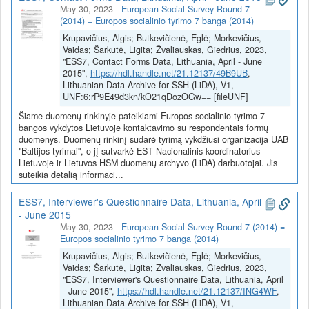
May 30, 2023
-
European Social Survey Round 7
(2014) = Europos socialinio tyrimo 7 banga (2014)
Krupavičius, Algis; Butkevičienė, Eglė; Morkevičius,
Vaidas; Šarkutė, Ligita; Žvaliauskas, Giedrius, 2023,
"ESS7, Contact Forms Data, Lithuania, April - June
2015",
https://hdl.handle.net/21.12137/49B9UB
,
Lithuanian Data Archive for SSH (LiDA), V1,
UNF:6:rP9E49d3kn/kO21qDozOGw== [fileUNF]
Šiame duomenų rinkinyje pateikiami Europos socialinio tyrimo 7
bangos vykdytos Lietuvoje kontaktavimo su respondentais formų
duomenys. Duomenų rinkinį sudarė tyrimą vykdžiusi organizacija UAB
"Baltijos tyrimai", o jį sutvarkė EST Nacionalinis koordinatorius
Lietuvoje ir Lietuvos HSM duomenų archyvo (LiDA) darbuotojai. Jis
suteikia detalią informaci...
ESS7, Interviewer's Questionnaire Data, Lithuania, April
- June 2015
May 30, 2023
-
European Social Survey Round 7 (2014) =
Europos socialinio tyrimo 7 banga (2014)
Krupavičius, Algis; Butkevičienė, Eglė; Morkevičius,
Vaidas; Šarkutė, Ligita; Žvaliauskas, Giedrius, 2023,
"ESS7, Interviewer's Questionnaire Data, Lithuania, April
- June 2015",
https://hdl.handle.net/21.12137/ING4WF
,
Lithuanian Data Archive for SSH (LiDA), V1,