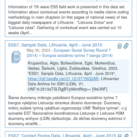
Information of 7th wave ESS field work is presented in this data set.
Information about contextual events according to media claims coding
methodology in main chapters (in first pages of national news) of two
biggest daily newspapers of Lithuania - "Lietuvos žinios" and
"Lietuvos rytas". Gathering of contextual event was carried out 10
weeks (April...
ESS7, Sample Data, Lithuania, April - June 2015
May 30, 2023
-
European Social Survey Round 7
(2014) = Europos socialinio tyrimo 7 banga (2014)
Krupavičius, Algis; Butkevičienė, Eglė; Morkevičius,
Vaidas; Šarkutė, Ligita; Žvaliauskas, Giedrius, 2023,
"ESS7, Sample Data, Lithuania, April - June 2015",
https://hdl.handle.net/21.12137/Y6G2AR
, Lithuanian
Data Archive for SSH (LiDA), V1,
UNF:6:2513aTSLRgjB7y3kbrdNcg== [fileUNF]
Šiame duomenų rinkinyje pateikiami Europos socialinio tyrimo 7
bangos vykdytos Lietuvoje atrankos dizaino duomenys. Duomenų
rinkinį sudarė tyrimą vykdžiusi organizacija UAB "Baltijos tyrimai", o jį
sutvarkė EST Nacionalinis koordinatorius Lietuvoje ir Lietuvos HSM
duomenų archyvo (LiDA) darbuotojai. Jis skirtas duomenų svėrimui ir
duomenų stratifik...
ESS7, Contact Forms Data, Lithuania, April - June 2015