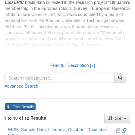
ESS ERIC
hosts data collected in the research project "Lithuania's
membership in the European Social Survey – European Research
Infrastructure Consortium", which was conducted by a team of
researchers from the Kaunas University of Technology between
2014 and 2016. This research was funded by the Research
Council of Lithuania (LMT) as part of the program "Membership
projects in international scientific research infrastructures" (MTI-
01/2014). Project leader – prof. dr. Algis Krupavičius.
Read full Description [+]
Dataverse kolekcijoje
Projektas Lietuvos narystė EST EMTIK
publikuojami Kauno technologijos universiteto tyrėjų 2014 - 2016
m. įgyvendinto projekto „Lietuvos narystė Europos socialinio
Advanced Search
tyrimo Europos mokslinių tyrimų infrastruktūros konsorciume“
duomenys. Projektas vykdytas kaip Lietuvos mokslo tarybos
(LMT) finansuojamos programos ,,Narystės tarptautinių mokslinių
tyrimų infrastruktūrose projektai“ dalis (MTI-01/2014). Projekto
Filter Results
vadovas – prof. dr. Algis Krupavičius.
1 to 10 of 12 Results
Sort
ESS8, Sample Data, Lithuania, October - December