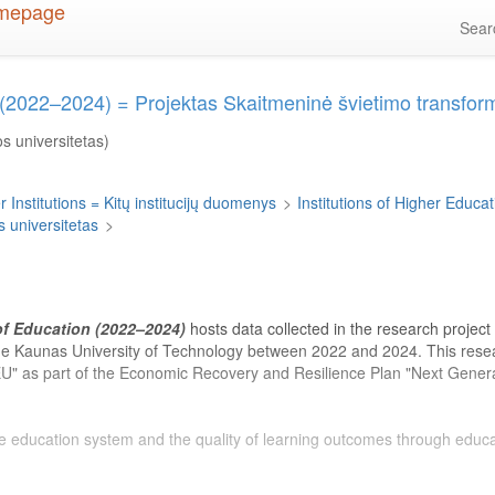
Sea
n (2022–2024) = Projektas Skaitmeninė švietimo transfo
s universitetas)
 Institutions = Kitų institucijų duomenys
>
Institutions of Higher Educati
 universitetas
>
 of Education (2022–2024)
hosts data collected in the research project
he Kaunas University of Technology between 2022 and 2024. This res
" as part of the Economic Recovery and Resilience Plan "Next Generati
 the education system and the quality of learning outcomes through educ