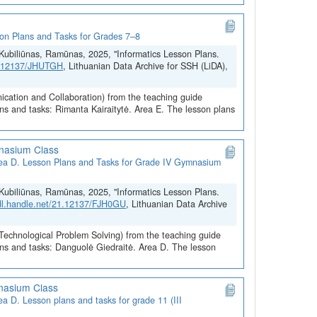
sson Plans and Tasks for Grades 7–8
a; Kubiliūnas, Ramūnas, 2025, "Informatics Lesson Plans.
21.12137/JHUTGH
, Lithuanian Data Archive for SSH (LiDA),
ication and Collaboration) from the teaching guide
ns and tasks: Rimanta Kairaitytė. Area E. The lesson plans
mnasium Class
 Area D. Lesson Plans and Tasks for Grade IV Gymnasium
a; Kubiliūnas, Ramūnas, 2025, "Informatics Lesson Plans.
hdl.handle.net/21.12137/FJH0GU
, Lithuanian Data Archive
(Technological Problem Solving) from the teaching guide
ans and tasks: Danguolė Giedraitė. Area D. The lesson
mnasium Class
rea D. Lesson plans and tasks for grade 11 (III