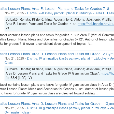
atics Lesson Plans. Area E. Lesson Plans and Tasks for Grades 7–8
Nov 21, 2025
-
E sritis. 7–8 klasių pamokų planai ir užduotys = Area E. Le
Burbaitė, Renata; Klizienė, Irina; Augustinienė, Aldona; Jakštienė, Vitalij
Area E. Lesson Plans and Tasks for Grades 7–8",
https://hdl.handle.net/
V1
taset contains lesson plans and tasks for grades 7–8 in Area E (Virtual Commun
atics Lesson Plans: Ideas and Scenarios for Grades 5–12". Author of lesson pla
ks for grades 7–8 reveal a consistent development of topics, fo...
atics Lesson Plans. Area D. Lesson Plans and Tasks for Grade IV Gy
Nov 21, 2025
-
D sritis. IV gimnazijos klasės pamokų planai ir užduotys =
Class
Burbaitė, Renata; Klizienė, Irina; Augustinienė, Aldona; Jakštienė, Vitalij
Area D. Lesson Plans and Tasks for Grade IV Gymnasium Class",
https://
for SSH (LiDA), V1
taset contains lesson plans and tasks for grade IV gymnasium class in Area D 
atics Lesson Plans: Ideas and Scenarios for Grades 5–12". Author of lesson pl
nd tasks for grade IV gymnasium class are directed toward solving...
atics Lesson Plans. Area D. Lesson Plans and Tasks for Grade III Gy
Nov 21, 2025
-
D sritis. III gimnazijos klasės pamokų planai ir užduotys = A
Gymnasium class)