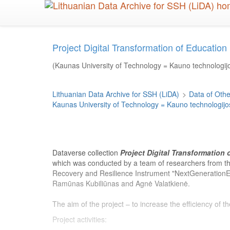
Skip
to
main
content
Project Digital Transformation of Educatio
(Kaunas University of Technology = Kauno technologijo
Lithuanian Data Archive for SSH (LiDA)
>
Data of Other
Kaunas University of Technology = Kauno technologijos
Dataverse collection
Project Digital Transformation
which was conducted by a team of researchers from t
Recovery and Resilience Instrument "NextGenerationEU
Ramūnas Kubiliūnas and Agnė Valatkienė.
The aim of the project – to increase the efficiency of
Project activities: