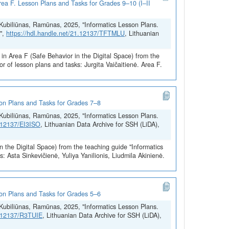
 Area F. Lesson Plans and Tasks for Grades 9–10 (I–II
a; Kubiliūnas, Ramūnas, 2025, "Informatics Lesson Plans.
",
https://hdl.handle.net/21.12137/TFTMLU
, Lithuanian
in Area F (Safe Behavior in the Digital Space) from the
 of lesson plans and tasks: Jurgita Vaičaitienė. Area F.
sson Plans and Tasks for Grades 7–8
a; Kubiliūnas, Ramūnas, 2025, "Informatics Lesson Plans.
1.12137/EI3ISO
, Lithuanian Data Archive for SSH (LiDA),
n the Digital Space) from the teaching guide "Informatics
 Asta Sinkevičienė, Yuliya Yanilionis, Liudmila Akinienė.
sson Plans and Tasks for Grades 5–6
a; Kubiliūnas, Ramūnas, 2025, "Informatics Lesson Plans.
1.12137/R3TUIE
, Lithuanian Data Archive for SSH (LiDA),