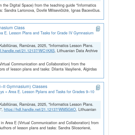
n the Digital Space) from the teaching guide "Informatics
: Sandra Larionova, Dovilė Milisevičiūtė, Ignas Bacevičius.
mnasium Class
 Area E. Lesson Plans and Tasks for Grade IV Gymnasium
a; Kubiliūnas, Ramūnas, 2025, "Informatics Lesson Plans.
hdl.handle.net/21.12137/WC1KAS
, Lithuanian Data Archive
(Virtual Communication and Collaboration) from the
rs of lesson plans and tasks: Dilanta Vasylienė, Algirdas
(I–II Gymnasium) Classes
uotys = Area E. Lesson Pplans and Tasks for Grades 9–10
a; Kubiliūnas, Ramūnas, 2025, "Informatics Lesson Plans.
s",
https://hdl.handle.net/21.12137/WMSG6O
, Lithuanian
 in Area E (Virtual Communication and Collaboration) from
uthors of lesson plans and tasks: Sandra Sliosorienė,