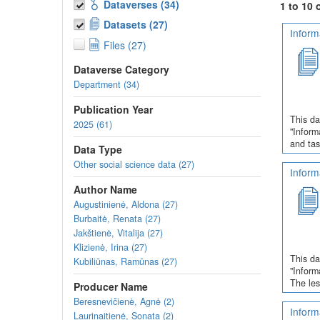
išbandymo platforma) ir stiprinant pedagogų sk
Dataverses (34)
1 to 10 
Technologinių sprendimų, reikiamų skaitmeninių m
Datasets (27)
ne tik pandemijos sąlygomis.
Inform
Files (27)
Projekte bus stiprinamos KTU dėstytojų skaitmeninės k
kompetencijas mokymų metu ar įgyti papildomą kvalifi
Dataverse Category
Department (34)
Studentai įgis informatikos mokytojui aktualių žinių ir
skaitmeninėmis technologijomis. Įsisavinamos šiuolaikin
Publication Year
duomenų tyrybos, technologinių problemų sprendimo, 
This da
2025 (61)
naudojant informacines technologijas, supratimas.
"Inform
and tas
Data Type
Other social science data (27)
Inform
Author Name
Augustinienė, Aldona (27)
Burbaitė, Renata (27)
Jakštienė, Vitalija (27)
Klizienė, Irina (27)
This da
Kubiliūnas, Ramūnas (27)
"Inform
The les
Producer Name
Beresnevičienė, Agnė (2)
Inform
Laurinaitienė, Sonata (2)