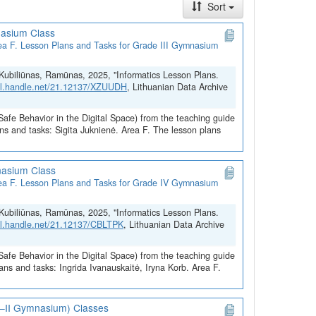
Sort
nys), siekiant įgalinti personalizuotą nuotolinį mokymą
nasium Class
 Area F. Lesson Plans and Tasks for Grade III Gymnasium
ogramas, skatinant mokytojus stiprinti skaitmenines
rengs skaitmeninę mokymo medžiagą.
a; Kubiliūnas, Ramūnas, 2025, "Informatics Lesson Plans.
 skaitmeninį raštingumą, skatinant mokinių domėjimąsi
hdl.handle.net/21.12137/XZUUDH
, Lithuanian Data Archive
ktiniai skaitmeninio turinio kūrimo, programavimo,
ai. Įgyjamas saugaus elgesio ir saugumo reikalavimų,
Safe Behavior in the Digital Space) from the teaching guide
ns and tasks: Sigita Juknienė. Area F. The lesson plans
nasium Class
 Area F. Lesson Plans and Tasks for Grade IV Gymnasium
a; Kubiliūnas, Ramūnas, 2025, "Informatics Lesson Plans.
hdl.handle.net/21.12137/CBLTPK
, Lithuanian Data Archive
Safe Behavior in the Digital Space) from the teaching guide
ns and tasks: Ingrida Ivanauskaitė, Iryna Korb. Area F.
(I–II Gymnasium) Classes