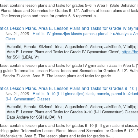
taset contains lesson plans and tasks for grades 5–6 in Area F (Safe Behavior i
Plans: Ideas and Scenarios for Grades 5–12". Authors of lesson plans and tasks
 The lesson plans and tasks for grades 5–6 represent a...
atics Lesson Plans. Area E. Lesson Plans and Tasks for Grade IV Gy
Nov 21, 2025
-
E sritis. IV gimnazijos klasės pamokų planai ir užduotys =
Class
Burbaitė, Renata; Klizienė, Irina; Augustinienė, Aldona; Jakštienė, Vitalij
Area E. Lesson Plans and Tasks for Grade IV Gymnasium Class",
https://
for SSH (LiDA), V1
taset contains lesson plans and tasks for grade IV gymnasium class in Area E 
g guide "Informatics Lesson Plans: Ideas and Scenarios for Grades 5–12". Autho
s, Sandra Žilvienė. Area E. The lesson plans and tasks for grade...
atics Lesson Plans. Area E. Lesson Plans and Tasks for Grades 9–10 
Nov 21, 2025
-
E sritis. 9–10 (I–II gimnazijos) klasių pamokų planai ir užd
(I–II Gymnasium) Classes
Burbaitė, Renata; Klizienė, Irina; Augustinienė, Aldona; Jakštienė, Vitalij
Area E. Lesson Plans and Tasks for Grades 9–10 (I–II Gymnasium) Classe
Data Archive for SSH (LiDA), V1
taset contains lesson plans and tasks for grades 9–10 (I–II gymnasium) classes
ching guide "Informatics Lesson Plans: Ideas and Scenarios for Grades 5–12". A
Mačenskaitė. Area E. The lesson plans and tasks for grades 9–...