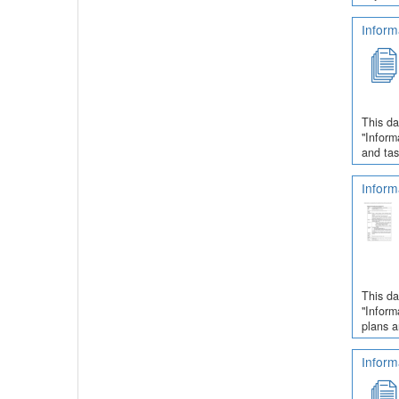
Inform
This da
"Inform
and tas
Inform
This da
"Inform
plans a
Inform