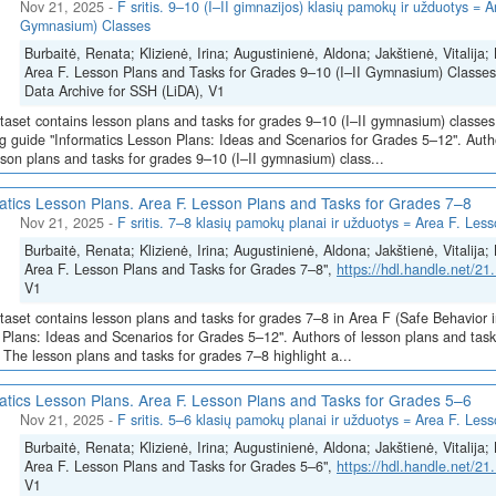
Nov 21, 2025
-
F sritis. 9–10 (I–II gimnazijos) klasių pamokų ir užduotys =
Gymnasium) Classes
Burbaitė, Renata; Klizienė, Irina; Augustinienė, Aldona; Jakštienė, Vitalij
Area F. Lesson Plans and Tasks for Grades 9–10 (I–II Gymnasium) Classes
Data Archive for SSH (LiDA), V1
taset contains lesson plans and tasks for grades 9–10 (I–II gymnasium) classes 
g guide "Informatics Lesson Plans: Ideas and Scenarios for Grades 5–12". Author
son plans and tasks for grades 9–10 (I–II gymnasium) class...
atics Lesson Plans. Area F. Lesson Plans and Tasks for Grades 7–8
Nov 21, 2025
-
F sritis. 7–8 klasių pamokų planai ir užduotys = Area F. Le
Burbaitė, Renata; Klizienė, Irina; Augustinienė, Aldona; Jakštienė, Vitalij
Area F. Lesson Plans and Tasks for Grades 7–8",
https://hdl.handle.net/2
V1
taset contains lesson plans and tasks for grades 7–8 in Area F (Safe Behavior i
Plans: Ideas and Scenarios for Grades 5–12". Authors of lesson plans and tasks:
 The lesson plans and tasks for grades 7–8 highlight a...
atics Lesson Plans. Area F. Lesson Plans and Tasks for Grades 5–6
Nov 21, 2025
-
F sritis. 5–6 klasių pamokų planai ir užduotys = Area F. Le
Burbaitė, Renata; Klizienė, Irina; Augustinienė, Aldona; Jakštienė, Vitalij
Area F. Lesson Plans and Tasks for Grades 5–6",
https://hdl.handle.net/2
V1