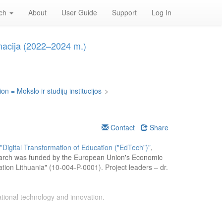
rch
About
User Guide
Support
Log In
rmacija (2022–2024 m.)
on = Mokslo ir studijų institucijos
>
Contact
Share
"Digital Transformation of Education ("EdTech")"
,
earch was funded by the European Union's Economic
on Lithuania" (10-004-P-0001). Project leaders – dr.
ational technology and innovation.