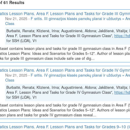
aitmenines kompetencijas.
of 61 Results
okymo, studijų išteklių švietimo įstaigose sukūrimas (skaitmeninis turi
atics Lesson Plans. Area F. Lesson Plans and Tasks for Grade III Gym
Nov 21, 2025
-
F sritis. III gimnazijos klasės pamokų planai ir užduotys =
ompetencijos, taikant naujausias ES praktikas atitinkančias mokymų pr
Class
kaciją. Pasibaigus mokymams kvalifikaciją tobulinantys dėstytojai pa
Burbaitė, Renata; Klizienė, Irina; Augustinienė, Aldona; Jakštienė, Vitalij
 įgūdžių bei gebėjimą juos taikyti ugdant mokinių informatinį mąstymą ir
Area F. Lesson Plans and Tasks for Grade III Gymnasium Class",
https://
for SSH (LiDA), V1
ės informatikos dalyko ir virtualiojo mokymo(si) metodikos. Įgyjami pra
komunikavimo ir bendradarbiavimo virtualiosiomis priemonėmis gebėjim
taset contains lesson plans and tasks for grade III gymnasium class in Area F (
atics Lesson Plans: Ideas and Scenarios for Grades 5–12". Author of lesson pla
ks for grade III gymnasium class include safe use of dig...
atics Lesson Plans. Area F. Lesson Plans and Tasks for Grade IV Gym
Nov 21, 2025
-
F sritis. IV gimnazijos klasės pamokų planai ir užduotys =
Class
Burbaitė, Renata; Klizienė, Irina; Augustinienė, Aldona; Jakštienė, Vitalij
Area F. Lesson Plans and Tasks for Grade IV Gymnasium Class",
https://
for SSH (LiDA), V1
taset contains lesson plans and tasks for grade IV gymnasium class in Area F (
atics Lesson Plans: Ideas and Scenarios for Grades 5–12". Authors of lesson pla
son plans and tasks for grade IV gymnasium class reveal...
atics Lesson Plans. Area F. Lesson Plans and Tasks for Grades 9–10 