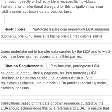
information directly or indirectly identifies specific individuals.
Intentional or unintentional disregard for this obligation may incur
liability under applicable data protection laws.
Restrictions
Vartotojai įsipareigoja neperduoti LiDA saugomų
duomenų, prie kurių jiems suteikiama prieiga, trečiosioms šalims.
Users undertake not to transfer data curated by the LiDA and to which
they have been granted access to any third parties.
Citation Requirements
Publikacijose, parengtose LiDA
saugomų duomenų išteklių pagrindu, turi būti nuoroda į LiDA
išnašose ar literatūros sąraše į naudojamus išteklius. Šiuo
reikalavimu siekiama, kad nuoroda į LiDA patektų į socialinių mokslų
citavimo indeksus.
Publications based on the data or other resources curated by the
LiDA should acknowledge this by a reference to LiDA. To ensure that