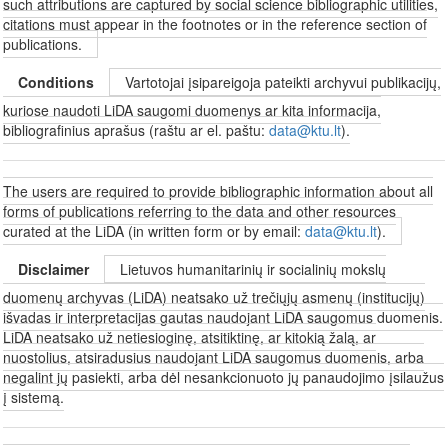
such attributions are captured by social science bibliographic utilities,
citations must appear in the footnotes or in the reference section of
publications.
Conditions
Vartotojai įsipareigoja pateikti archyvui publikacijų,
kuriose naudoti LiDA saugomi duomenys ar kita informacija,
bibliografinius aprašus (raštu ar el. paštu:
data@ktu.lt
).
The users are required to provide bibliographic information about all
forms of publications referring to the data and other resources
curated at the LiDA (in written form or by email:
data@ktu.lt
).
Disclaimer
Lietuvos humanitarinių ir socialinių mokslų
duomenų archyvas (LiDA) neatsako už trečiųjų asmenų (institucijų)
išvadas ir interpretacijas gautas naudojant LiDA saugomus duomenis.
LiDA neatsako už netiesioginę, atsitiktinę, ar kitokią žalą, ar
nuostolius, atsiradusius naudojant LiDA saugomus duomenis, arba
negalint jų pasiekti, arba dėl nesankcionuoto jų panaudojimo įsilaužus
į sistemą.