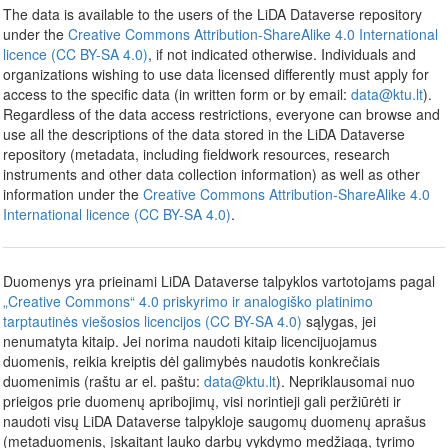
The data is available to the users of the LiDA Dataverse repository
under the
Creative Commons Attribution-ShareAlike 4.0 International
licence (CC BY-SA 4.0)
, if not indicated otherwise. Individuals and
organizations wishing to use data licensed differently must apply for
access to the specific data (in written form or by email:
data@ktu.lt
).
Regardless of the data access restrictions, everyone can browse and
use all the descriptions of the data stored in the LiDA Dataverse
repository (metadata, including fieldwork resources, research
instruments and other data collection information) as well as other
information under the
Creative Commons Attribution-ShareAlike 4.0
International licence (CC BY-SA 4.0)
.
Duomenys yra prieinami LiDA Dataverse talpyklos vartotojams pagal
„Creative Commons“ 4.0 priskyrimo ir analogiško platinimo
tarptautinės viešosios licencijos (CC BY-SA 4.0)
sąlygas, jei
nenumatyta kitaip. Jei norima naudoti kitaip licencijuojamus
duomenis, reikia kreiptis dėl galimybės naudotis konkrečiais
duomenimis (raštu ar el. paštu:
data@ktu.lt
). Nepriklausomai nuo
prieigos prie duomenų apribojimų, visi norintieji gali peržiūrėti ir
naudoti visų LiDA Dataverse talpykloje saugomų duomenų aprašus
(metaduomenis, įskaitant lauko darbų vykdymo medžiagą, tyrimo