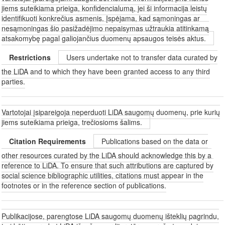
jiems suteikiama prieiga, konfidencialumą, jei ši informacija leistų
identifikuoti konkrečius asmenis. Įspėjama, kad sąmoningas ar
nesąmoningas šio pasižadėjimo nepaisymas užtraukia atitinkamą
atsakomybę pagal galiojančius duomenų apsaugos teisės aktus.
Restrictions
Users undertake not to transfer data curated by
the LiDA and to which they have been granted access to any third
parties.
Vartotojai įsipareigoja neperduoti LiDA saugomų duomenų, prie kurių
jiems suteikiama prieiga, trečiosioms šalims.
Citation Requirements
Publications based on the data or
other resources curated by the LiDA should acknowledge this by a
reference to LiDA. To ensure that such attributions are captured by
social science bibliographic utilities, citations must appear in the
footnotes or in the reference section of publications.
Publikacijose, parengtose LiDA saugomų duomenų išteklių pagrindu,