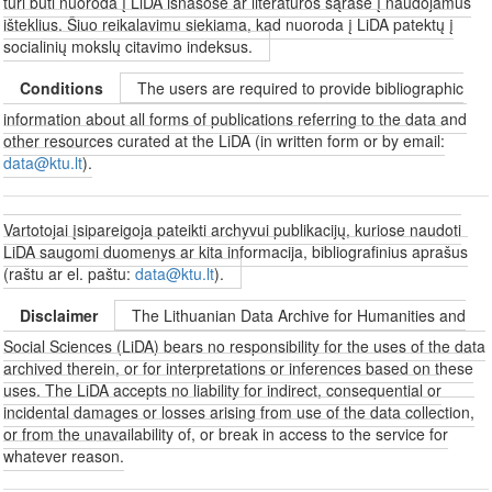
turi būti nuoroda į LiDA išnašose ar literatūros sąraše į naudojamus
išteklius. Šiuo reikalavimu siekiama, kad nuoroda į LiDA patektų į
socialinių mokslų citavimo indeksus.
Conditions
The users are required to provide bibliographic
information about all forms of publications referring to the data and
other resources curated at the LiDA (in written form or by email:
data@ktu.lt
).
Vartotojai įsipareigoja pateikti archyvui publikacijų, kuriose naudoti
LiDA saugomi duomenys ar kita informacija, bibliografinius aprašus
(raštu ar el. paštu:
data@ktu.lt
).
Disclaimer
The Lithuanian Data Archive for Humanities and
Social Sciences (LiDA) bears no responsibility for the uses of the data
archived therein, or for interpretations or inferences based on these
uses. The LiDA accepts no liability for indirect, consequential or
incidental damages or losses arising from use of the data collection,
or from the unavailability of, or break in access to the service for
whatever reason.