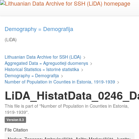
Skip
to
main
content
Demography = Demografija
(LiDA)
Lithuanian Data Archive for SSH (LiDA)
>
Aggregated Data = Agreguotieji duomenys
>
Historical Statistics = Istorinė statistika
>
Demography = Demografija
>
Number of Population in Counties in Estonia, 1919-1939
>
LiDA_HistatData_0246_D
This file is part of "Number of Population in Counties in Estonia,
1919-1939".
Version 8.3
File Citation