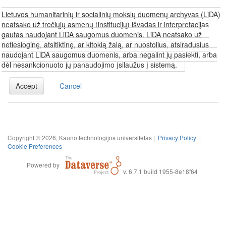
Lietuvos humanitarinių ir socialinių mokslų duomenų archyvas (LiDA)
neatsako už trečiųjų asmenų (institucijų) išvadas ir interpretacijas
gautas naudojant LiDA saugomus duomenis. LiDA neatsako už
netiesioginę, atsitiktinę, ar kitokią žalą, ar nuostolius, atsiradusius
naudojant LiDA saugomus duomenis, arba negalint jų pasiekti, arba
dėl nesankcionuoto jų panaudojimo įsilaužus į sistemą.
Accept
Cancel
Copyright © 2026, Kauno technologijos universitetas |
Privacy Policy
|
Cookie Preferences
Powered by
v. 6.7.1 build 1955-8e18f64