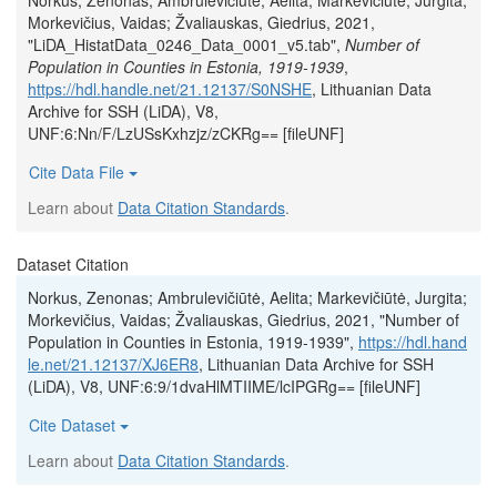
Norkus, Zenonas; Ambrulevičiūtė, Aelita; Markevičiūtė, Jurgita;
Morkevičius, Vaidas; Žvaliauskas, Giedrius, 2021,
"LiDA_HistatData_0246_Data_0001_v5.tab",
Number of
Population in Counties in Estonia, 1919-1939
,
https://hdl.handle.net/21.12137/S0NSHE
, Lithuanian Data
Archive for SSH (LiDA), V8,
UNF:6:Nn/F/LzUSsKxhzjz/zCKRg== [fileUNF]
Cite Data File
Learn about
Data Citation Standards
.
Dataset Citation
Norkus, Zenonas; Ambrulevičiūtė, Aelita; Markevičiūtė, Jurgita;
Morkevičius, Vaidas; Žvaliauskas, Giedrius, 2021, "Number of
Population in Counties in Estonia, 1919-1939",
https://hdl.hand
le.net/21.12137/XJ6ER8
, Lithuanian Data Archive for SSH
(LiDA), V8, UNF:6:9/1dvaHlMTIIME/lcIPGRg== [fileUNF]
Cite Dataset
Learn about
Data Citation Standards
.