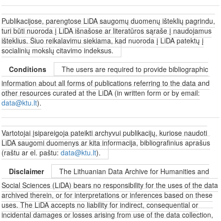
Publikacijose, parengtose LiDA saugomų duomenų išteklių pagrindu,
turi būti nuoroda į LiDA išnašose ar literatūros sąraše į naudojamus
išteklius. Šiuo reikalavimu siekiama, kad nuoroda į LiDA patektų į
socialinių mokslų citavimo indeksus.
Conditions
The users are required to provide bibliographic
information about all forms of publications referring to the data and
other resources curated at the LiDA (in written form or by email:
data@ktu.lt
).
Vartotojai įsipareigoja pateikti archyvui publikacijų, kuriose naudoti
LiDA saugomi duomenys ar kita informacija, bibliografinius aprašus
(raštu ar el. paštu:
data@ktu.lt
).
Disclaimer
The Lithuanian Data Archive for Humanities and
Social Sciences (LiDA) bears no responsibility for the uses of the data
archived therein, or for interpretations or inferences based on these
uses. The LiDA accepts no liability for indirect, consequential or
incidental damages or losses arising from use of the data collection,