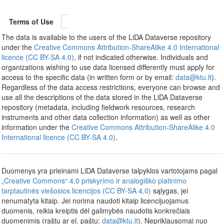
Terms of Use
The data is available to the users of the LiDA Dataverse repository
under the
Creative Commons Attribution-ShareAlike 4.0 International
licence (CC BY-SA 4.0)
, if not indicated otherwise. Individuals and
organizations wishing to use data licensed differently must apply for
access to the specific data (in written form or by email:
data@ktu.lt
).
Regardless of the data access restrictions, everyone can browse and
use all the descriptions of the data stored in the LiDA Dataverse
repository (metadata, including fieldwork resources, research
instruments and other data collection information) as well as other
information under the
Creative Commons Attribution-ShareAlike 4.0
International licence (CC BY-SA 4.0)
.
Duomenys yra prieinami LiDA Dataverse talpyklos vartotojams pagal
„Creative Commons“ 4.0 priskyrimo ir analogiško platinimo
tarptautinės viešosios licencijos (CC BY-SA 4.0)
sąlygas, jei
nenumatyta kitaip. Jei norima naudoti kitaip licencijuojamus
duomenis, reikia kreiptis dėl galimybės naudotis konkrečiais
duomenimis (raštu ar el. paštu:
data@ktu.lt
). Nepriklausomai nuo