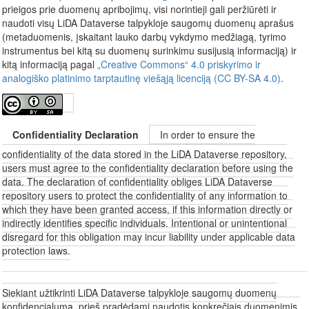
prieigos prie duomenų apribojimų, visi norintieji gali peržiūrėti ir
naudoti visų LiDA Dataverse talpykloje saugomų duomenų aprašus
(metaduomenis, įskaitant lauko darbų vykdymo medžiagą, tyrimo
instrumentus bei kitą su duomenų surinkimu susijusią informaciją) ir
kitą informaciją pagal
„Creative Commons“ 4.0 priskyrimo ir
analogiško platinimo tarptautinę viešąją licenciją (CC BY-SA 4.0)
.
Confidentiality Declaration
In order to ensure the
confidentiality of the data stored in the LiDA Dataverse repository,
users must agree to the confidentiality declaration before using the
data. The declaration of confidentiality obliges LiDA Dataverse
repository users to protect the confidentiality of any information to
which they have been granted access, if this information directly or
indirectly identifies specific individuals. Intentional or unintentional
disregard for this obligation may incur liability under applicable data
protection laws.
Siekiant užtikrinti LiDA Dataverse talpykloje saugomų duomenų
konfidencialumą, prieš pradėdami naudotis konkrečiais duomenimis,