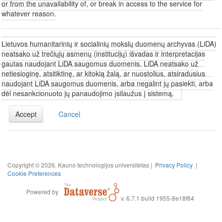
or from the unavailability of, or break in access to the service for
whatever reason.
Lietuvos humanitarinių ir socialinių mokslų duomenų archyvas (LiDA)
neatsako už trečiųjų asmenų (institucijų) išvadas ir interpretacijas
gautas naudojant LiDA saugomus duomenis. LiDA neatsako už
netiesioginę, atsitiktinę, ar kitokią žalą, ar nuostolius, atsiradusius
naudojant LiDA saugomus duomenis, arba negalint jų pasiekti, arba
dėl nesankcionuoto jų panaudojimo įsilaužus į sistemą.
Accept
Cancel
Copyright © 2026, Kauno technologijos universitetas |
Privacy Policy
|
Cookie Preferences
Powered by
v. 6.7.1 build 1955-8e18f64