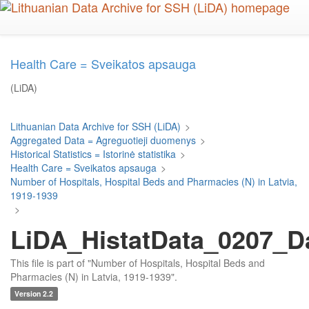
Skip
to
main
content
Health Care = Sveikatos apsauga
(LiDA)
Lithuanian Data Archive for SSH (LiDA)
>
Aggregated Data = Agreguotieji duomenys
>
Historical Statistics = Istorinė statistika
>
Health Care = Sveikatos apsauga
>
Number of Hospitals, Hospital Beds and Pharmacies (N) in Latvia,
1919-1939
>
LiDA_HistatData_0207_D
This file is part of "Number of Hospitals, Hospital Beds and
Pharmacies (N) in Latvia, 1919-1939".
Version 2.2