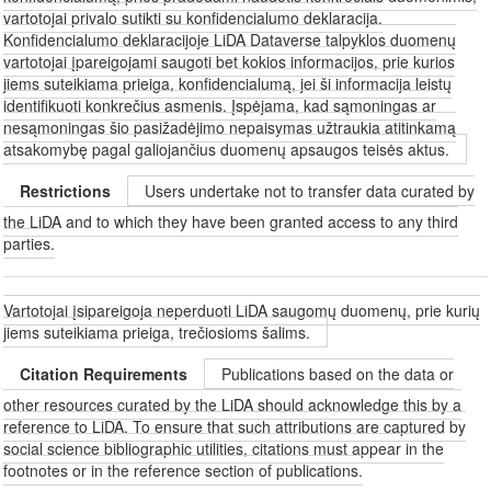
vartotojai privalo sutikti su konfidencialumo deklaracija.
Konfidencialumo deklaracijoje LiDA Dataverse talpyklos duomenų
vartotojai įpareigojami saugoti bet kokios informacijos, prie kurios
jiems suteikiama prieiga, konfidencialumą, jei ši informacija leistų
identifikuoti konkrečius asmenis. Įspėjama, kad sąmoningas ar
nesąmoningas šio pasižadėjimo nepaisymas užtraukia atitinkamą
atsakomybę pagal galiojančius duomenų apsaugos teisės aktus.
Restrictions
Users undertake not to transfer data curated by
the LiDA and to which they have been granted access to any third
parties.
Vartotojai įsipareigoja neperduoti LiDA saugomų duomenų, prie kurių
jiems suteikiama prieiga, trečiosioms šalims.
Citation Requirements
Publications based on the data or
other resources curated by the LiDA should acknowledge this by a
reference to LiDA. To ensure that such attributions are captured by
social science bibliographic utilities, citations must appear in the
footnotes or in the reference section of publications.