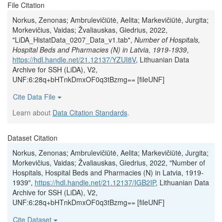
File Citation
Norkus, Zenonas; Ambrulevičiūtė, Aelita; Markevičiūtė, Jurgita;
Morkevičius, Vaidas; Žvaliauskas, Giedrius, 2022,
"LiDA_HistatData_0207_Data_v1.tab",
Number of Hospitals,
Hospital Beds and Pharmacies (N) in Latvia, 1919-1939
,
https://hdl.handle.net/21.12137/YZUI8V
, Lithuanian Data
Archive for SSH (LiDA), V2,
UNF:6:28q+bHTnkDmxOF0q3tBzmg== [fileUNF]
Cite Data File
Learn about
Data Citation Standards
.
Dataset Citation
Norkus, Zenonas; Ambrulevičiūtė, Aelita; Markevičiūtė, Jurgita;
Morkevičius, Vaidas; Žvaliauskas, Giedrius, 2022, "Number of
Hospitals, Hospital Beds and Pharmacies (N) in Latvia, 1919-
1939",
https://hdl.handle.net/21.12137/IGB2IP
, Lithuanian Data
Archive for SSH (LiDA), V2,
UNF:6:28q+bHTnkDmxOF0q3tBzmg== [fileUNF]
Cite Dataset