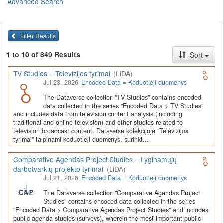
Advanced Search
Lietuvos humanitarinių ir socialinių mokslų duomenų
archyvas (LiDA)
yra virtuali skaitmeninė empirinių HSM
duomenų ir tyrimų išteklių kaupimo, ilgalaikio saugojimo ir sklaidos
Filter Results
infrastruktūra, suteikianti prieigą prie daugiau nei 600 duomenų ir
tyrimų išteklių. Visi duomenų ir tyrimų ištekliai yra dokumentuoti
1 to 10 of 849 Results
Sort
lietuvių ir anglų kalbomis pagal tarptautinius standartus. LiDA
įsikūręs
Kauno technologijos universiteto Duomenų analizės
TV Studies = Televizijos tyrimai
(LiDA)
ir archyvavimo (DAtA) centre
(
data.ktu.edu
).
Jul 23, 2026
Encoded Data = Koduotieji duomenys
Prieigai prie išteklių naudojama ši
Dataverse talpykla
(kol kas ne
The Dataverse collection "TV Studies" contains encoded
visi ištekliai prieinami, nes 2020-2029 m. vykdomas perkėlimo iš
data collected in the series "Encoded Data > TV Studies"
senosios infrastruktūros projektas). LiDA kuruoja įvairių tipų
and includes data from television content analysis (including
išteklius ir jie publikuojami atskiruose kataloguose pagal tipą:
traditional and online television) and other studies related to
television broadcast content. Dataverse kolekcijoje "Televizijos
Apklausų duomenys
,
Interviu duomenys
,
Agreguotieji duomenys
tyrimai" talpinami koduotieji duomenys, surinkt...
(įskaitant Istorinę statistiką),
Tekstiniai duomenys
ir
Koduotieji
duomenys
(įskaitant Žiniasklaidos tyrimus). Taip pat LiDA
Comparative Agendas Project Studies = Lyginamųjų
talpinami didelių nacionalinių projektų duomenys (
Didelių projektų
darbotvarkių projekto tyrimai
(LiDA)
duomenys
) ir Lietuvos aukštojo mokslo ir studijų bei Lietuvos
Jul 21, 2026
Encoded Data = Koduotieji duomenys
valstybės institucijų deponuoti socialinių ir humanitarinių mokslų
duomenų rinkiniai (
Kitų institucijų duomenys
). Norintiems
išmokti
The Dataverse collection "Comparative Agendas Project
naudotis
šia talpykla, surasti ir parsisiųsti duomenis, siūlome
Studies" contains encoded data collected in the series
"Encoded Data > Comparative Agendas Project Studies" and includes
susipažinti su
LiDA Dataverse talpyklos naudotojo vadovu
.
public agenda studies (surveys), wherein the most important public