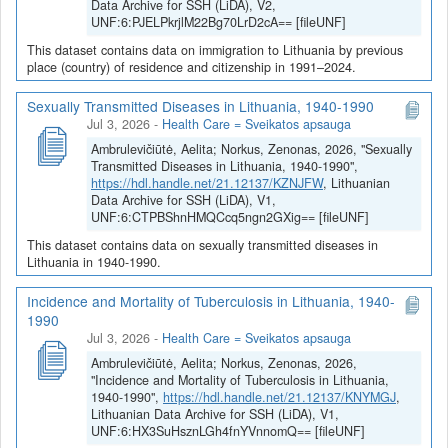
Data Archive for SSH (LiDA), V2,
UNF:6:PJELPkrjlM22Bg70LrD2cA== [fileUNF]
This dataset contains data on immigration to Lithuania by previous
place (country) of residence and citizenship in 1991–2024.
Sexually Transmitted Diseases in Lithuania, 1940-1990
Jul 3, 2026
-
Health Care = Sveikatos apsauga
Ambrulevičiūtė, Aelita; Norkus, Zenonas, 2026, "Sexually
Transmitted Diseases in Lithuania, 1940-1990",
https://hdl.handle.net/21.12137/KZNJFW
, Lithuanian
Data Archive for SSH (LiDA), V1,
UNF:6:CTPBShnHMQCcq5ngn2GXig== [fileUNF]
This dataset contains data on sexually transmitted diseases in
Lithuania in 1940-1990.
Incidence and Mortality of Tuberculosis in Lithuania, 1940-
1990
Jul 3, 2026
-
Health Care = Sveikatos apsauga
Ambrulevičiūtė, Aelita; Norkus, Zenonas, 2026,
"Incidence and Mortality of Tuberculosis in Lithuania,
1940-1990",
https://hdl.handle.net/21.12137/KNYMGJ
,
Lithuanian Data Archive for SSH (LiDA), V1,
UNF:6:HX3SuHsznLGh4fnYVnnomQ== [fileUNF]