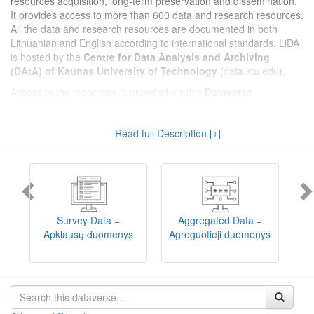
resources acquisition, long-term preservation and dissemination.
It provides access to more than 600 data and research resources.
All the data and research resources are documented in both
Lithuanian and English according to international standards. LiDA
is hosted by the
Centre for Data Analysis and Archiving
(DAtA) of Kaunas University of Technology
(
data.ktu.edu
).
Access to the resources is provided via this
Dataverse
repository
(not all the resources are available, as in 2020-2029 a
migration project from the old infrastructure is being
Read full Description [+]
implemented). LiDA curates different types of resources and they
are published into catalogues according to the type:
Survey Data
,
Interview Data
,
Aggregated Data
(including Historical Statistics),
Textual Data
, and
Encoded Data
(including News Media Studies).
Also, LiDA holds collections of data produced in large national
projets (
Large Project Data
) as well as social sciences and
humanities data deposited by Lithuanian science and higher
Survey Data =
Aggregated Data =
education institutions and Lithuanian governmental institutions
Apklausų duomenys
Agreguotieji duomenys
T
(
Data of Other Institutions
).
Depositors interested in deposit of their data into the LiDA
Dataverse repository should consult
this page
.