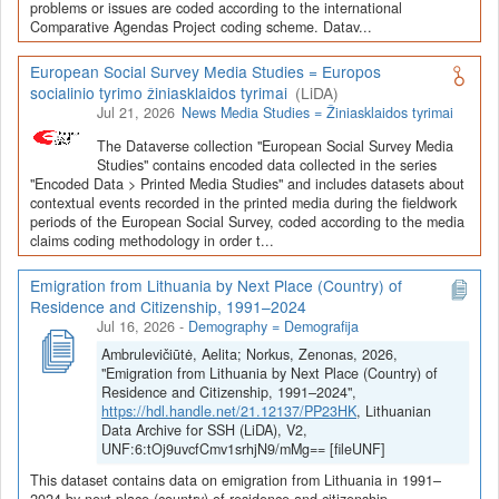
Depozitoriai, kurie norėtų deponuoti savo duomenis į LiDA
problems or issues are coded according to the international
Comparative Agendas Project coding scheme. Datav...
Dataverse talpyklą, turėtų susipažinti su informacija
šiame
puslapyje
.
European Social Survey Media Studies = Europos
socialinio tyrimo žiniasklaidos tyrimai
(LiDA)
Jul 21, 2026
News Media Studies = Žiniasklaidos tyrimai
The Dataverse collection "European Social Survey Media
Studies" contains encoded data collected in the series
"Encoded Data > Printed Media Studies" and includes datasets about
contextual events recorded in the printed media during the fieldwork
periods of the European Social Survey, coded according to the media
claims coding methodology in order t...
Emigration from Lithuania by Next Place (Country) of
Residence and Citizenship, 1991–2024
Jul 16, 2026
-
Demography = Demografija
Ambrulevičiūtė, Aelita; Norkus, Zenonas, 2026,
"Emigration from Lithuania by Next Place (Country) of
Residence and Citizenship, 1991–2024",
https://hdl.handle.net/21.12137/PP23HK
, Lithuanian
Data Archive for SSH (LiDA), V2,
UNF:6:tOj9uvcfCmv1srhjN9/mMg== [fileUNF]
This dataset contains data on emigration from Lithuania in 1991–
2024 by next place (country) of residence and citizenship.