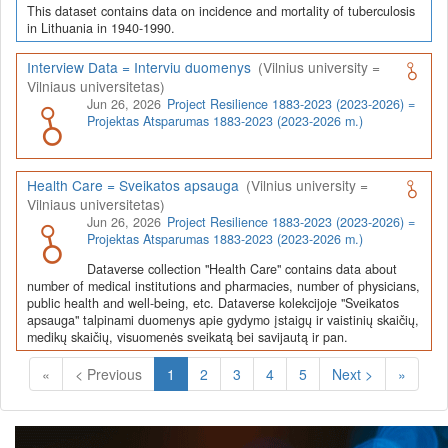
This dataset contains data on incidence and mortality of tuberculosis
in Lithuania in 1940-1990.
Interview Data = Interviu duomenys
(Vilnius university =
Vilniaus universitetas)
Jun 26, 2026
Project Resilience 1883-2023 (2023-2026) =
Projektas Atsparumas 1883-2023 (2023-2026 m.)
Health Care = Sveikatos apsauga
(Vilnius university =
Vilniaus universitetas)
Jun 26, 2026
Project Resilience 1883-2023 (2023-2026) =
Projektas Atsparumas 1883-2023 (2023-2026 m.)
Dataverse collection "Health Care" contains data about
number of medical institutions and pharmacies, number of physicians,
public health and well-being, etc. Dataverse kolekcijoje "Sveikatos
apsauga" talpinami duomenys apie gydymo įstaigų ir vaistinių skaičių,
medikų skaičių, visuomenės sveikatą bei savijautą ir pan.
(Current)
«
< Previous
1
2
3
4
5
Next >
»