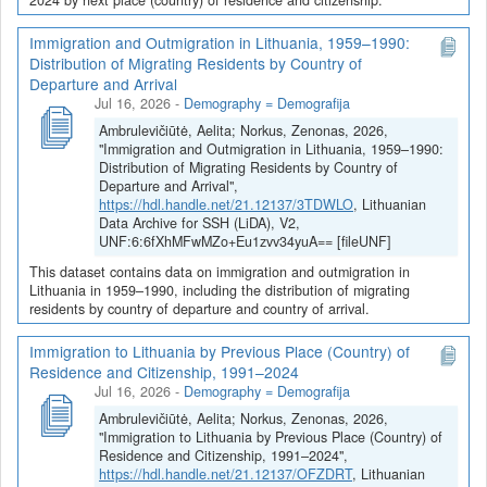
Immigration and Outmigration in Lithuania, 1959–1990:
Distribution of Migrating Residents by Country of
Departure and Arrival
Jul 16, 2026
-
Demography = Demografija
Ambrulevičiūtė, Aelita; Norkus, Zenonas, 2026,
"Immigration and Outmigration in Lithuania, 1959–1990:
Distribution of Migrating Residents by Country of
Departure and Arrival",
https://hdl.handle.net/21.12137/3TDWLO
, Lithuanian
Data Archive for SSH (LiDA), V2,
UNF:6:6fXhMFwMZo+Eu1zvv34yuA== [fileUNF]
This dataset contains data on immigration and outmigration in
Lithuania in 1959–1990, including the distribution of migrating
residents by country of departure and country of arrival.
Immigration to Lithuania by Previous Place (Country) of
Residence and Citizenship, 1991–2024
Jul 16, 2026
-
Demography = Demografija
Ambrulevičiūtė, Aelita; Norkus, Zenonas, 2026,
"Immigration to Lithuania by Previous Place (Country) of
Residence and Citizenship, 1991–2024",
https://hdl.handle.net/21.12137/OFZDRT
, Lithuanian