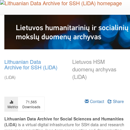
Skip
to
main
content
Lithuanian Data
Lietuvos HSM
Archive for SSH (LiDA)
duomenų archyvas
(LiDA)
(LiDA)
Contact
Share
71,565
Metrics
Downloads
Lithuanian Data Archive for Social Sciences and Humanities
(LiDA)
is a virtual digital infrastructure for SSH data and research