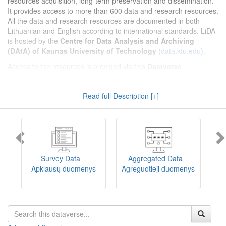
resources acquisition, long-term preservation and dissemination.
It provides access to more than 600 data and research resources.
All the data and research resources are documented in both
Lithuanian and English according to international standards. LiDA
is hosted by the
Centre for Data Analysis and Archiving
(DAtA) of Kaunas University of Technology
(
data.ktu.edu
).
Access to the resources is provided via this
Dataverse
repository
(not all the resources are available, as in 2020-2029 a
migration project from the old infrastructure is being
Read full Description [+]
implemented). LiDA curates different types of resources and they
are published into catalogues according to the type:
Survey Data
,
Interview Data
,
Aggregated Data
(including Historical Statistics),
Textual Data
, and
Encoded Data
(including News Media Studies).
Also, LiDA holds collections of data produced in large national
projets (
Large Project Data
) as well as social sciences and
humanities data deposited by Lithuanian science and higher
Survey Data =
Aggregated Data =
education institutions and Lithuanian governmental institutions
Apklausų duomenys
Agreguotieji duomenys
T
(
Data of Other Institutions
).
Depositors interested in deposit of their data into the LiDA
Dataverse repository should consult
this page
.