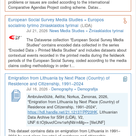
Depozitoriai, kurie norėtų deponuoti savo duomenis į LiDA
problems or issues are coded according to the international
Comparative Agendas Project coding scheme. Datav...
Dataverse talpyklą, turėtų susipažinti su informacija
šiame
puslapyje
.
European Social Survey Media Studies = Europos
socialinio tyrimo žiniasklaidos tyrimai
(LiDA)
Jul 21, 2026
News Media Studies = Žiniasklaidos tyrimai
The Dataverse collection "European Social Survey Media
Studies" contains encoded data collected in the series
"Encoded Data > Printed Media Studies" and includes datasets about
contextual events recorded in the printed media during the fieldwork
periods of the European Social Survey, coded according to the media
claims coding methodology in order t...
Emigration from Lithuania by Next Place (Country) of
Residence and Citizenship, 1991–2024
Jul 16, 2026
-
Demography = Demografija
Ambrulevičiūtė, Aelita; Norkus, Zenonas, 2026,
"Emigration from Lithuania by Next Place (Country) of
Residence and Citizenship, 1991–2024",
https://hdl.handle.net/21.12137/PP23HK
, Lithuanian
Data Archive for SSH (LiDA), V2,
UNF:6:tOj9uvcfCmv1srhjN9/mMg== [fileUNF]
This dataset contains data on emigration from Lithuania in 1991–
2024 by next place (country) of residence and citizenship.