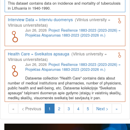
This dataset contains data on incidence and mortality of tuberculosis
in Lithuania in 1940-1990.
Interview Data = Interviu duomenys
(Vilnius university =
Vilniaus universitetas)
Jun 26, 2026
Project Resilience 1883-2023 (2023-2026) =
Projektas Atsparumas 1883-2023 (2023-2026 m.)
Health Care = Sveikatos apsauga
(Vilnius university =
Vilniaus universitetas)
Jun 26, 2026
Project Resilience 1883-2023 (2023-2026) =
Projektas Atsparumas 1883-2023 (2023-2026 m.)
Dataverse collection "Health Care" contains data about
number of medical institutions and pharmacies, number of physicians,
public health and well-being, etc. Dataverse kolekcijoje "Sveikatos
apsauga" talpinami duomenys apie gydymo įstaigų ir vaistinių skaičių,
medikų skaičių, visuomenės sveikatą bei savijautą ir pan.
(Current)
«
< Previous
1
2
3
4
5
Next >
»