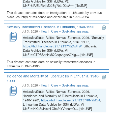
Data Archive for SSH (LiDA), V2,
UNF:6:PJELPkrjlM22Bg70LrD2cA== [fileUNF]
This dataset contains data on immigration to Lithuania by previous
place (country) of residence and citizenship in 1991–2024.
Sexually Transmitted Diseases in Lithuania, 1940-1990
Jul 3, 2026
-
Health Care = Sveikatos apsauga
Ambrulevičiūtė, Aelita; Norkus, Zenonas, 2026, "Sexually
Transmitted Diseases in Lithuania, 1940-1990",
https://hdl.handle.net/21.12137/KZNJFW
, Lithuanian
Data Archive for SSH (LiDA), V1,
UNF:6:CTPBShnHMQCcq5ngn2GXig== [fileUNF]
This dataset contains data on sexually transmitted diseases in
Lithuania in 1940-1990.
Incidence and Mortality of Tuberculosis in Lithuania, 1940-
1990
Jul 3, 2026
-
Health Care = Sveikatos apsauga
Ambrulevičiūtė, Aelita; Norkus, Zenonas, 2026,
"Incidence and Mortality of Tuberculosis in Lithuania,
1940-1990",
https://hdl.handle.net/21.12137/KNYMGJ
,
Lithuanian Data Archive for SSH (LiDA), V1,
UNF:6:HX3SuHsznLGh4fnYVnnomQ== [fileUNF]