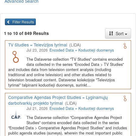
Advanced Search
Lietuvos humanitarinių ir socialinių mokslų duomenų
archyvas (LiDA)
yra virtuali skaitmeninė empirinių HSM
duomenų ir tyrimų išteklių kaupimo, ilgalaikio saugojimo ir sklaidos
Filter Results
infrastruktūra, suteikianti prieigą prie daugiau nei 600 duomenų ir
tyrimų išteklių. Visi duomenų ir tyrimų ištekliai yra dokumentuoti
1 to 10 of 849 Results
Sort
lietuvių ir anglų kalbomis pagal tarptautinius standartus. LiDA
įsikūręs
Kauno technologijos universiteto Duomenų analizės
TV Studies = Televizijos tyrimai
(LiDA)
ir archyvavimo (DAtA) centre
(
data.ktu.edu
).
Jul 23, 2026
Encoded Data = Koduotieji duomenys
Prieigai prie išteklių naudojama ši
Dataverse talpykla
(kol kas ne
The Dataverse collection "TV Studies" contains encoded
visi ištekliai prieinami, nes 2020-2029 m. vykdomas perkėlimo iš
data collected in the series "Encoded Data > TV Studies"
senosios infrastruktūros projektas). LiDA kuruoja įvairių tipų
and includes data from television content analysis (including
išteklius ir jie publikuojami atskiruose kataloguose pagal tipą:
traditional and online television) and other studies related to
television broadcast content. Dataverse kolekcijoje "Televizijos
Apklausų duomenys
,
Interviu duomenys
,
Agreguotieji duomenys
tyrimai" talpinami koduotieji duomenys, surinkt...
(įskaitant Istorinę statistiką),
Tekstiniai duomenys
ir
Koduotieji
duomenys
(įskaitant Žiniasklaidos tyrimus). Taip pat LiDA
Comparative Agendas Project Studies = Lyginamųjų
talpinami didelių nacionalinių projektų duomenys (
Didelių projektų
darbotvarkių projekto tyrimai
(LiDA)
duomenys
) ir Lietuvos aukštojo mokslo ir studijų bei Lietuvos
Jul 21, 2026
Encoded Data = Koduotieji duomenys
valstybės institucijų deponuoti socialinių ir humanitarinių mokslų
duomenų rinkiniai (
Kitų institucijų duomenys
). Norintiems
išmokti
The Dataverse collection "Comparative Agendas Project
naudotis
šia talpykla, surasti ir parsisiųsti duomenis, siūlome
Studies" contains encoded data collected in the series
"Encoded Data > Comparative Agendas Project Studies" and includes
susipažinti su
LiDA Dataverse talpyklos naudotojo vadovu
.
public agenda studies (surveys), wherein the most important public