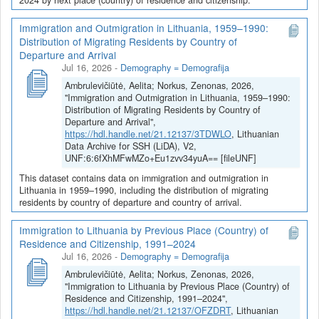
Immigration and Outmigration in Lithuania, 1959–1990:
Distribution of Migrating Residents by Country of
Departure and Arrival
Jul 16, 2026
-
Demography = Demografija
Ambrulevičiūtė, Aelita; Norkus, Zenonas, 2026,
"Immigration and Outmigration in Lithuania, 1959–1990:
Distribution of Migrating Residents by Country of
Departure and Arrival",
https://hdl.handle.net/21.12137/3TDWLO
, Lithuanian
Data Archive for SSH (LiDA), V2,
UNF:6:6fXhMFwMZo+Eu1zvv34yuA== [fileUNF]
This dataset contains data on immigration and outmigration in
Lithuania in 1959–1990, including the distribution of migrating
residents by country of departure and country of arrival.
Immigration to Lithuania by Previous Place (Country) of
Residence and Citizenship, 1991–2024
Jul 16, 2026
-
Demography = Demografija
Ambrulevičiūtė, Aelita; Norkus, Zenonas, 2026,
"Immigration to Lithuania by Previous Place (Country) of
Residence and Citizenship, 1991–2024",
https://hdl.handle.net/21.12137/OFZDRT
, Lithuanian