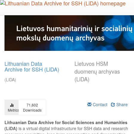
Skip
to
main
content
Lithuanian Data
Lietuvos HSM
Archive for SSH (LiDA)
duomenų archyvas
(LiDA)
(LiDA)
Contact
Share
71,602
Metrics
Downloads
Lithuanian Data Archive for Social Sciences and Humanities
(LiDA)
is a virtual digital infrastructure for SSH data and research