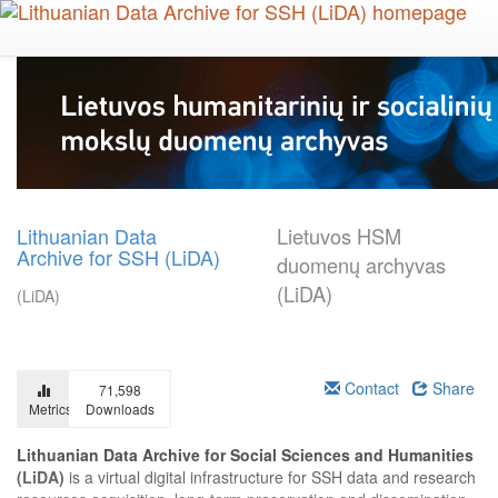
Skip
to
main
content
Lithuanian Data
Lietuvos HSM
Archive for SSH (LiDA)
duomenų archyvas
(LiDA)
(LiDA)
Contact
Share
71,598
Metrics
Downloads
Lithuanian Data Archive for Social Sciences and Humanities
(LiDA)
is a virtual digital infrastructure for SSH data and research