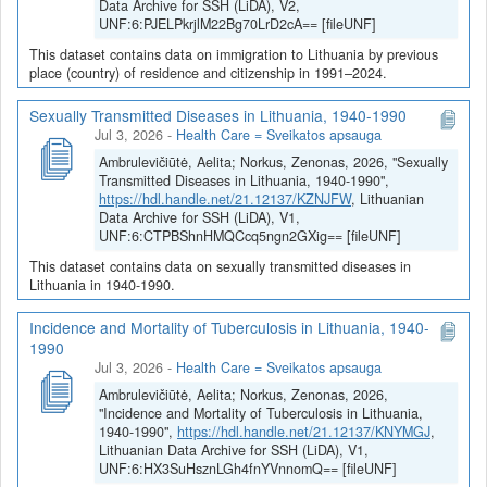
Data Archive for SSH (LiDA), V2,
UNF:6:PJELPkrjlM22Bg70LrD2cA== [fileUNF]
This dataset contains data on immigration to Lithuania by previous
place (country) of residence and citizenship in 1991–2024.
Sexually Transmitted Diseases in Lithuania, 1940-1990
Jul 3, 2026
-
Health Care = Sveikatos apsauga
Ambrulevičiūtė, Aelita; Norkus, Zenonas, 2026, "Sexually
Transmitted Diseases in Lithuania, 1940-1990",
https://hdl.handle.net/21.12137/KZNJFW
, Lithuanian
Data Archive for SSH (LiDA), V1,
UNF:6:CTPBShnHMQCcq5ngn2GXig== [fileUNF]
This dataset contains data on sexually transmitted diseases in
Lithuania in 1940-1990.
Incidence and Mortality of Tuberculosis in Lithuania, 1940-
1990
Jul 3, 2026
-
Health Care = Sveikatos apsauga
Ambrulevičiūtė, Aelita; Norkus, Zenonas, 2026,
"Incidence and Mortality of Tuberculosis in Lithuania,
1940-1990",
https://hdl.handle.net/21.12137/KNYMGJ
,
Lithuanian Data Archive for SSH (LiDA), V1,
UNF:6:HX3SuHsznLGh4fnYVnnomQ== [fileUNF]