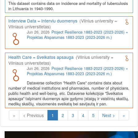
This dataset contains data on incidence and mortality of tuberculosis
in Lithuania in 1940-1990.
Interview Data = Interviu duomenys
(Vilnius university =
Vilniaus universitetas)
Jun 26, 2026
Project Resilience 1883-2023 (2023-2026) =
Projektas Atsparumas 1883-2023 (2023-2026 m.)
Health Care = Sveikatos apsauga
(Vilnius university =
Vilniaus universitetas)
Jun 26, 2026
Project Resilience 1883-2023 (2023-2026) =
Projektas Atsparumas 1883-2023 (2023-2026 m.)
Dataverse collection "Health Care" contains data about
number of medical institutions and pharmacies, number of physicians,
public health and well-being, etc. Dataverse kolekcijoje "Sveikatos
apsauga" talpinami duomenys apie gydymo įstaigų ir vaistinių skaičių,
medikų skaičių, visuomenės sveikatą bei savijautą ir pan.
(Current)
«
< Previous
1
2
3
4
5
Next >
»