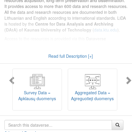
resources acquisition, long-term preservation and dissemination.
It provides access to more than 600 data and research resources.
All the data and research resources are documented in both
Lithuanian and English according to international standards. LiDA
is hosted by the
Centre for Data Analysis and Archiving
(DAtA) of Kaunas University of Technology
(
data.ktu.edu
).
Access to the resources is provided via this
Dataverse
repository
(not all the resources are available, as in 2020-2029 a
migration project from the old infrastructure is being
Read full Description [+]
implemented). LiDA curates different types of resources and they
are published into catalogues according to the type:
Survey Data
,
Interview Data
,
Aggregated Data
(including Historical Statistics),
Textual Data
, and
Encoded Data
(including News Media Studies).
Also, LiDA holds collections of data produced in large national
projets (
Large Project Data
) as well as social sciences and
humanities data deposited by Lithuanian science and higher
Survey Data =
Aggregated Data =
education institutions and Lithuanian governmental institutions
Apklausų duomenys
Agreguotieji duomenys
T
(
Data of Other Institutions
).
Depositors interested in deposit of their data into the LiDA
Dataverse repository should consult
this page
.