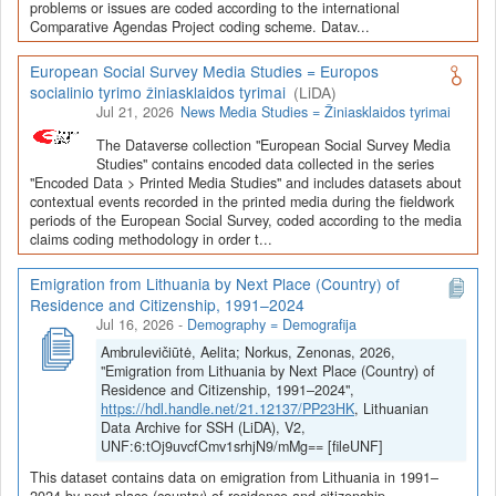
Depozitoriai, kurie norėtų deponuoti savo duomenis į LiDA
problems or issues are coded according to the international
Comparative Agendas Project coding scheme. Datav...
Dataverse talpyklą, turėtų susipažinti su informacija
šiame
puslapyje
.
European Social Survey Media Studies = Europos
socialinio tyrimo žiniasklaidos tyrimai
(LiDA)
Jul 21, 2026
News Media Studies = Žiniasklaidos tyrimai
The Dataverse collection "European Social Survey Media
Studies" contains encoded data collected in the series
"Encoded Data > Printed Media Studies" and includes datasets about
contextual events recorded in the printed media during the fieldwork
periods of the European Social Survey, coded according to the media
claims coding methodology in order t...
Emigration from Lithuania by Next Place (Country) of
Residence and Citizenship, 1991–2024
Jul 16, 2026
-
Demography = Demografija
Ambrulevičiūtė, Aelita; Norkus, Zenonas, 2026,
"Emigration from Lithuania by Next Place (Country) of
Residence and Citizenship, 1991–2024",
https://hdl.handle.net/21.12137/PP23HK
, Lithuanian
Data Archive for SSH (LiDA), V2,
UNF:6:tOj9uvcfCmv1srhjN9/mMg== [fileUNF]
This dataset contains data on emigration from Lithuania in 1991–
2024 by next place (country) of residence and citizenship.