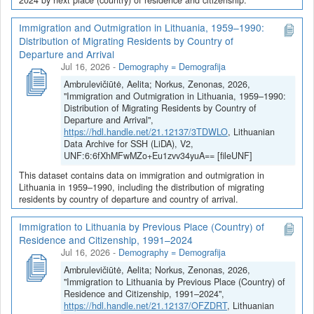
Immigration and Outmigration in Lithuania, 1959–1990:
Distribution of Migrating Residents by Country of
Departure and Arrival
Jul 16, 2026
-
Demography = Demografija
Ambrulevičiūtė, Aelita; Norkus, Zenonas, 2026,
"Immigration and Outmigration in Lithuania, 1959–1990:
Distribution of Migrating Residents by Country of
Departure and Arrival",
https://hdl.handle.net/21.12137/3TDWLO
, Lithuanian
Data Archive for SSH (LiDA), V2,
UNF:6:6fXhMFwMZo+Eu1zvv34yuA== [fileUNF]
This dataset contains data on immigration and outmigration in
Lithuania in 1959–1990, including the distribution of migrating
residents by country of departure and country of arrival.
Immigration to Lithuania by Previous Place (Country) of
Residence and Citizenship, 1991–2024
Jul 16, 2026
-
Demography = Demografija
Ambrulevičiūtė, Aelita; Norkus, Zenonas, 2026,
"Immigration to Lithuania by Previous Place (Country) of
Residence and Citizenship, 1991–2024",
https://hdl.handle.net/21.12137/OFZDRT
, Lithuanian