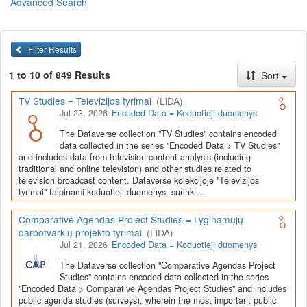
Advanced Search
Lietuvos humanitarinių ir socialinių mokslų duomenų
archyvas (LiDA)
yra virtuali skaitmeninė empirinių HSM
duomenų ir tyrimų išteklių kaupimo, ilgalaikio saugojimo ir sklaidos
Filter Results
infrastruktūra, suteikianti prieigą prie daugiau nei 600 duomenų ir
tyrimų išteklių. Visi duomenų ir tyrimų ištekliai yra dokumentuoti
1 to 10 of 849 Results
Sort
lietuvių ir anglų kalbomis pagal tarptautinius standartus. LiDA
įsikūręs
Kauno technologijos universiteto Duomenų analizės
TV Studies = Televizijos tyrimai
(LiDA)
ir archyvavimo (DAtA) centre
(
data.ktu.edu
).
Jul 23, 2026
Encoded Data = Koduotieji duomenys
Prieigai prie išteklių naudojama ši
Dataverse talpykla
(kol kas ne
The Dataverse collection "TV Studies" contains encoded
visi ištekliai prieinami, nes 2020-2029 m. vykdomas perkėlimo iš
data collected in the series "Encoded Data > TV Studies"
senosios infrastruktūros projektas). LiDA kuruoja įvairių tipų
and includes data from television content analysis (including
išteklius ir jie publikuojami atskiruose kataloguose pagal tipą:
traditional and online television) and other studies related to
television broadcast content. Dataverse kolekcijoje "Televizijos
Apklausų duomenys
,
Interviu duomenys
,
Agreguotieji duomenys
tyrimai" talpinami koduotieji duomenys, surinkt...
(įskaitant Istorinę statistiką),
Tekstiniai duomenys
ir
Koduotieji
duomenys
(įskaitant Žiniasklaidos tyrimus). Taip pat LiDA
Comparative Agendas Project Studies = Lyginamųjų
talpinami didelių nacionalinių projektų duomenys (
Didelių projektų
darbotvarkių projekto tyrimai
(LiDA)
duomenys
) ir Lietuvos aukštojo mokslo ir studijų bei Lietuvos
Jul 21, 2026
Encoded Data = Koduotieji duomenys
valstybės institucijų deponuoti socialinių ir humanitarinių mokslų
duomenų rinkiniai (
Kitų institucijų duomenys
). Norintiems
išmokti
The Dataverse collection "Comparative Agendas Project
naudotis
šia talpykla, surasti ir parsisiųsti duomenis, siūlome
Studies" contains encoded data collected in the series
"Encoded Data > Comparative Agendas Project Studies" and includes
susipažinti su
LiDA Dataverse talpyklos naudotojo vadovu
.
public agenda studies (surveys), wherein the most important public