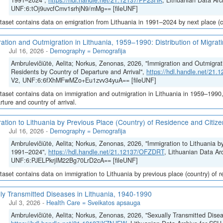
1991–2024",
https://hdl.handle.net/21.12137/PP23HK
, Lithuanian Data Arc
UNF:6:tOj9uvcfCmv1srhjN9/mMg== [fileUNF]
taset contains data on emigration from Lithuania in 1991–2024 by next place (co
ation and Outmigration in Lithuania, 1959–1990: Distribution of Migrat
Jul 16, 2026
-
Demography = Demografija
Ambrulevičiūtė, Aelita; Norkus, Zenonas, 2026, "Immigration and Outmigrati
Residents by Country of Departure and Arrival",
https://hdl.handle.net/21
V2, UNF:6:6fXhMFwMZo+Eu1zvv34yuA== [fileUNF]
taset contains data on immigration and outmigration in Lithuania in 1959–1990, i
rture and country of arrival.
ation to Lithuania by Previous Place (Country) of Residence and Citi
Jul 16, 2026
-
Demography = Demografija
Ambrulevičiūtė, Aelita; Norkus, Zenonas, 2026, "Immigration to Lithuania b
1991–2024",
https://hdl.handle.net/21.12137/OFZDRT
, Lithuanian Data Ar
UNF:6:PJELPkrjlM22Bg70LrD2cA== [fileUNF]
taset contains data on immigration to Lithuania by previous place (country) of 
ly Transmitted Diseases in Lithuania, 1940-1990
Jul 3, 2026
-
Health Care = Sveikatos apsauga
Ambrulevičiūtė, Aelita; Norkus, Zenonas, 2026, "Sexually Transmitted Disea