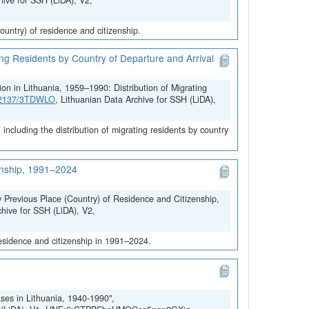
hive for SSH (LiDA), V2,
untry) of residence and citizenship.
ing Residents by Country of Departure and Arrival
on in Lithuania, 1959–1990: Distribution of Migrating
.12137/3TDWLO
, Lithuanian Data Archive for SSH (LiDA),
ncluding the distribution of migrating residents by country
zenship, 1991–2024
y Previous Place (Country) of Residence and Citizenship,
chive for SSH (LiDA), V2,
residence and citizenship in 1991–2024.
ses in Lithuania, 1940-1990",