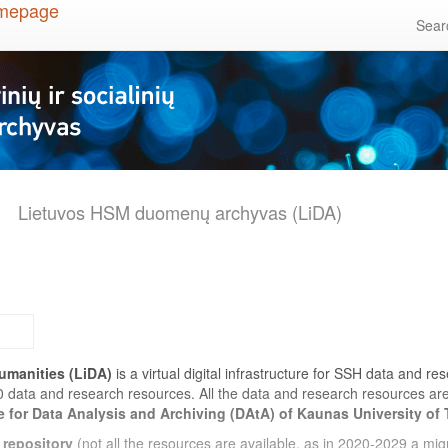
Sea
Lietuvos HSM duomenų archyvas (LiDA)
umanities (LiDA)
is a virtual digital infrastructure for SSH data and r
0 data and research resources. All the data and research resources a
e for Data Analysis and Archiving (DAtA) of Kaunas University of
 repository
(not all the resources are available, as in 2020-2029 a migr