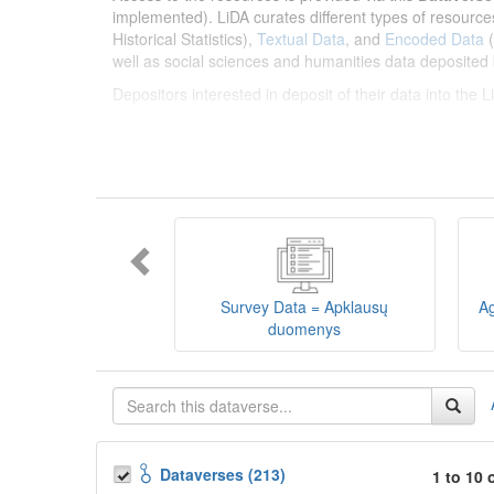
implemented). LiDA curates different types of resource
Historical Statistics),
Textual Data
, and
Encoded Data
(
well as social sciences and humanities data deposited 
Depositors interested in deposit of their data into the
Lietuvos humanitarinių ir socialinių mokslų duom
sklaidos infrastruktūra, suteikianti prieigą prie daugiau
tarptautinius standartus. LiDA įsikūręs
Kauno technolo
Prieigai prie išteklių naudojama ši
Dataverse talpykla
įvairių tipų išteklius ir jie publikuojami atskiruose kata
duomenys
ir
Koduotieji duomenys
(įskaitant Žiniasklai
mokslo ir studijų bei Lietuvos valstybės institucijų dep
Survey Data = Apklausų
Ag
talpykla, surasti ir parsisiųsti duomenis, siūlome susipa
duomenys
Depozitoriai, kurie norėtų deponuoti savo duomenis į L
Dataverses (213)
1 to 10 