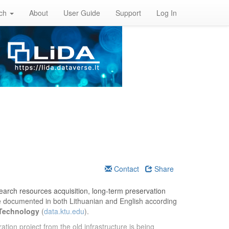
rch
About
User Guide
Support
Log In
Contact
Share
esearch resources acquisition, long-term preservation
re documented in both Lithuanian and English according
 Technology
(
data.ktu.edu
).
ation project from the old infrastructure is being