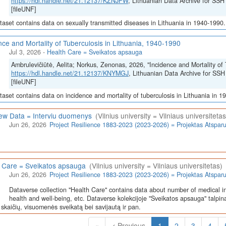
https://hdl.handle.net/21.12137/KZNJFW
, Lithuanian Data Archive for 
[fileUNF]
taset contains data on sexually transmitted diseases in Lithuania in 1940-1990.
nce and Mortality of Tuberculosis in Lithuania, 1940-1990
Jul 3, 2026
-
Health Care = Sveikatos apsauga
Ambrulevičiūtė, Aelita; Norkus, Zenonas, 2026, "Incidence and Mortality of 
https://hdl.handle.net/21.12137/KNYMGJ
, Lithuanian Data Archive for 
[fileUNF]
taset contains data on incidence and mortality of tuberculosis in Lithuania in 1
iew Data = Interviu duomenys
(Vilnius university = Vilniaus universitetas
Jun 26, 2026
Project Resilience 1883-2023 (2023-2026) = Projektas Atspa
 Care = Sveikatos apsauga
(Vilnius university = Vilniaus universitetas)
Jun 26, 2026
Project Resilience 1883-2023 (2023-2026) = Projektas Atspa
Dataverse collection "Health Care" contains data about number of medical in
health and well-being, etc. Dataverse kolekcijoje "Sveikatos apsauga" talpin
skaičių, visuomenės sveikatą bei savijautą ir pan.
(Current)
«
< Previous
1
2
3
4