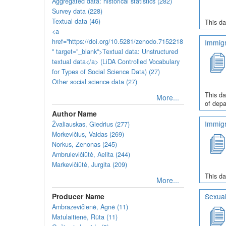
Aggregated data: historical statistics (282)
Survey data (228)
Textual data (46)
This da
<a
href="https://doi.org/10.5281/zenodo.7152218
Immigr
" target="_blank">Textual data: Unstructured
textual data</a> (LiDA Controlled Vocabulary
for Types of Social Science Data) (27)
Other social science data (27)
This da
More...
of depa
Author Name
Immigr
Žvaliauskas, Giedrius (277)
Morkevičius, Vaidas (269)
Norkus, Zenonas (245)
Ambrulevičiūtė, Aelita (244)
Markevičiūtė, Jurgita (209)
This da
More...
Producer Name
Sexual
Ambrazevičienė, Agnė (11)
Matulaitienė, Rūta (11)