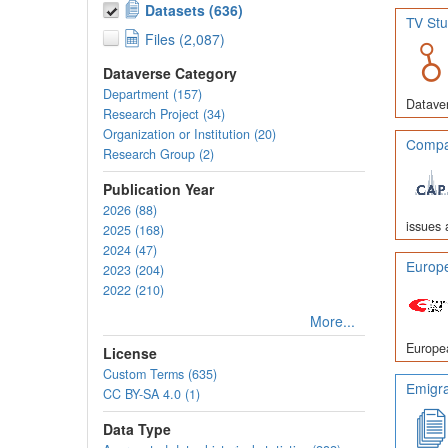
Datasets (636)
TV Stu
Files (2,087)
Dataverse Category
Department (157)
Dataver
Research Project (34)
Organization or Institution (20)
Compar
Research Group (2)
Publication Year
2026 (88)
issues 
2025 (168)
2024 (47)
Europe
2023 (204)
2022 (210)
More...
Europea
License
Custom Terms (635)
Emigra
CC BY-SA 4.0 (1)
Data Type