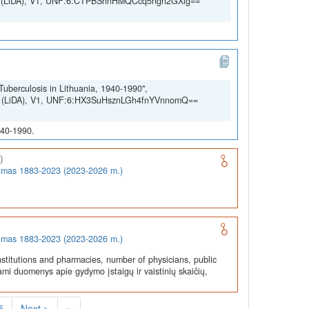
SSH (LiDA), V1, UNF:6:CTPBShnHMQCcq5ngn2GXig==
Tuberculosis in Lithuania, 1940-1990",
SSH (LiDA), V1, UNF:6:HX3SuHsznLGh4fnYVnnomQ==
940-1990.
)
rumas 1883-2023 (2023-2026 m.)
rumas 1883-2023 (2023-2026 m.)
stitutions and pharmacies, number of physicians, public
ami duomenys apie gydymo įstaigų ir vaistinių skaičių,
5
Next >
»