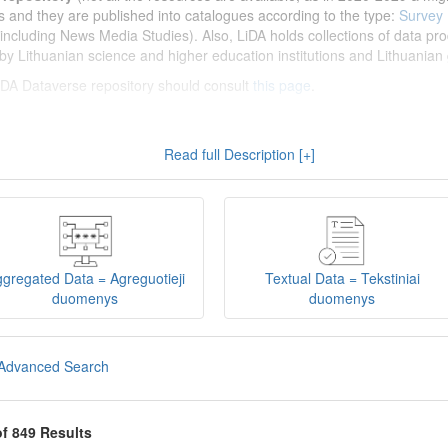
s and they are published into catalogues according to the type:
Survey
including News Media Studies). Also, LiDA holds collections of data prod
by Lithuanian science and higher education institutions and Lithuanian 
 LiDA Dataverse repository should consult
this page
.
enų archyvas (LiDA)
yra virtuali skaitmeninė empirinių HSM duomenų ir 
Read full Description [+]
 nei 600 duomenų ir tyrimų išteklių. Visi duomenų ir tyrimų ištekliai yra
gijos universiteto Duomenų analizės ir archyvavimo (DAtA) cent
(kol kas ne visi ištekliai prieinami, nes 2020-2029 m. vykdomas perkėlim
loguose pagal tipą:
Apklausų duomenys
,
Interviu duomenys
,
Agreguotiej
dos tyrimus). Taip pat LiDA talpinami didelių nacionalinių projektų duom
onuoti socialinių ir humanitarinių mokslų duomenų rinkiniai (
Kitų instituc
gregated Data = Agreguotieji
Textual Data = Tekstiniai
žinti su
LiDA Dataverse talpyklos naudotojo vadovu
.
duomenys
duomenys
iDA Dataverse talpyklą, turėtų susipažinti su informacija
šiame puslapy
Advanced Search
of 849 Results