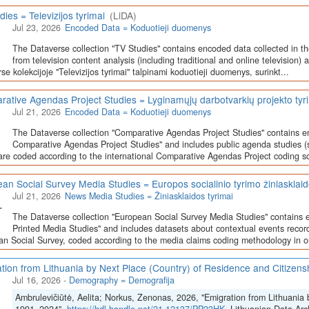
dies = Televizijos tyrimai
(LiDA)
Jul 23, 2026
Encoded Data = Koduotieji duomenys
The Dataverse collection "TV Studies" contains encoded data collected in t
from television content analysis (including traditional and online television) 
se kolekcijoje "Televizijos tyrimai" talpinami koduotieji duomenys, surinkt...
ative Agendas Project Studies = Lyginamųjų darbotvarkių projekto tyr
Jul 21, 2026
Encoded Data = Koduotieji duomenys
The Dataverse collection "Comparative Agendas Project Studies" contains e
Comparative Agendas Project Studies" and includes public agenda studies (s
are coded according to the international Comparative Agendas Project coding s
an Social Survey Media Studies = Europos socialinio tyrimo žiniasklaid
Jul 21, 2026
News Media Studies = Žiniasklaidos tyrimai
The Dataverse collection "European Social Survey Media Studies" contains 
Printed Media Studies" and includes datasets about contextual events record
n Social Survey, coded according to the media claims coding methodology in or
tion from Lithuania by Next Place (Country) of Residence and Citizen
Jul 16, 2026
-
Demography = Demografija
Ambrulevičiūtė, Aelita; Norkus, Zenonas, 2026, "Emigration from Lithuania 