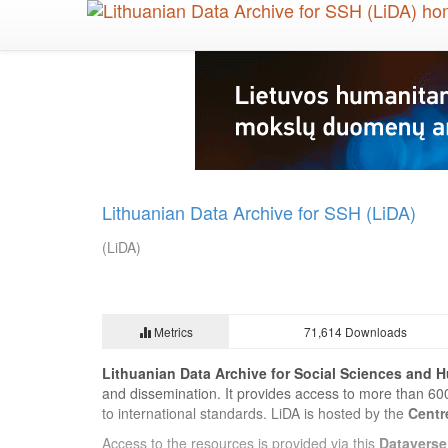
Skip
to
main
content
Lithuanian Data Archive for SSH (LiDA)
(LiDA)
Metrics
71,614 Downloads
Lithuanian Data Archive for Social Sciences and H
and dissemination. It provides access to more than 60
to international standards. LiDA is hosted by the
Centr
Access to the resources is provided via this
Dataverse