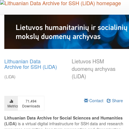
Skip
to
main
content
Lithuanian Data
Lietuvos HSM
Archive for SSH (LiDA)
duomenų archyvas
(LiDA)
(LiDA)
Contact
Share
71,494
Metrics
Downloads
Lithuanian Data Archive for Social Sciences and Humanities
(LiDA)
is a virtual digital infrastructure for SSH data and research