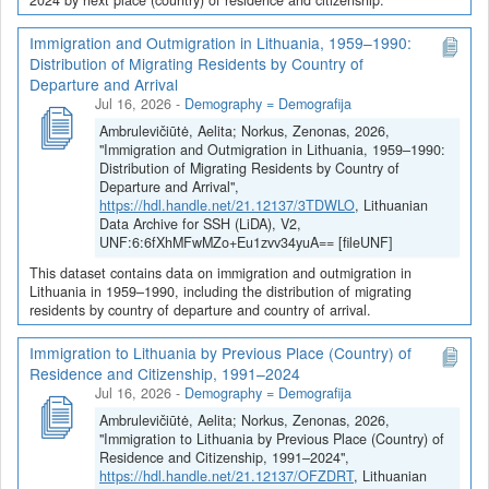
Immigration and Outmigration in Lithuania, 1959–1990:
Distribution of Migrating Residents by Country of
Departure and Arrival
Jul 16, 2026
-
Demography = Demografija
Ambrulevičiūtė, Aelita; Norkus, Zenonas, 2026,
"Immigration and Outmigration in Lithuania, 1959–1990:
Distribution of Migrating Residents by Country of
Departure and Arrival",
https://hdl.handle.net/21.12137/3TDWLO
, Lithuanian
Data Archive for SSH (LiDA), V2,
UNF:6:6fXhMFwMZo+Eu1zvv34yuA== [fileUNF]
This dataset contains data on immigration and outmigration in
Lithuania in 1959–1990, including the distribution of migrating
residents by country of departure and country of arrival.
Immigration to Lithuania by Previous Place (Country) of
Residence and Citizenship, 1991–2024
Jul 16, 2026
-
Demography = Demografija
Ambrulevičiūtė, Aelita; Norkus, Zenonas, 2026,
"Immigration to Lithuania by Previous Place (Country) of
Residence and Citizenship, 1991–2024",
https://hdl.handle.net/21.12137/OFZDRT
, Lithuanian