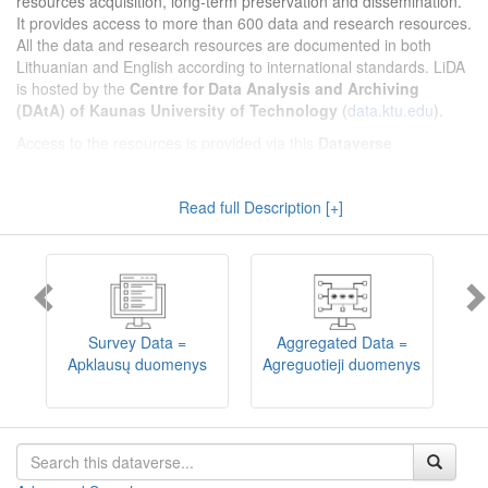
resources acquisition, long-term preservation and dissemination.
It provides access to more than 600 data and research resources.
All the data and research resources are documented in both
Lithuanian and English according to international standards. LiDA
is hosted by the
Centre for Data Analysis and Archiving
(DAtA) of Kaunas University of Technology
(
data.ktu.edu
).
Access to the resources is provided via this
Dataverse
repository
(not all the resources are available, as in 2020-2029 a
migration project from the old infrastructure is being
Read full Description [+]
implemented). LiDA curates different types of resources and they
are published into catalogues according to the type:
Survey Data
,
Interview Data
,
Aggregated Data
(including Historical Statistics),
Textual Data
, and
Encoded Data
(including News Media Studies).
Also, LiDA holds collections of data produced in large national
projets (
Large Project Data
) as well as social sciences and
humanities data deposited by Lithuanian science and higher
Survey Data =
Aggregated Data =
education institutions and Lithuanian governmental institutions
Apklausų duomenys
Agreguotieji duomenys
T
(
Data of Other Institutions
).
Depositors interested in deposit of their data into the LiDA
Dataverse repository should consult
this page
.