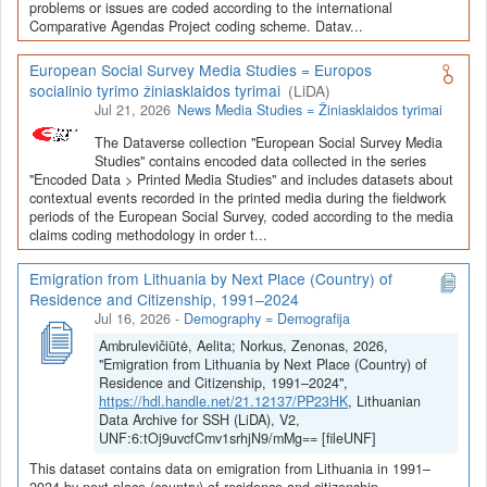
Depozitoriai, kurie norėtų deponuoti savo duomenis į LiDA
problems or issues are coded according to the international
Comparative Agendas Project coding scheme. Datav...
Dataverse talpyklą, turėtų susipažinti su informacija
šiame
puslapyje
.
European Social Survey Media Studies = Europos
socialinio tyrimo žiniasklaidos tyrimai
(LiDA)
Jul 21, 2026
News Media Studies = Žiniasklaidos tyrimai
The Dataverse collection "European Social Survey Media
Studies" contains encoded data collected in the series
"Encoded Data > Printed Media Studies" and includes datasets about
contextual events recorded in the printed media during the fieldwork
periods of the European Social Survey, coded according to the media
claims coding methodology in order t...
Emigration from Lithuania by Next Place (Country) of
Residence and Citizenship, 1991–2024
Jul 16, 2026
-
Demography = Demografija
Ambrulevičiūtė, Aelita; Norkus, Zenonas, 2026,
"Emigration from Lithuania by Next Place (Country) of
Residence and Citizenship, 1991–2024",
https://hdl.handle.net/21.12137/PP23HK
, Lithuanian
Data Archive for SSH (LiDA), V2,
UNF:6:tOj9uvcfCmv1srhjN9/mMg== [fileUNF]
This dataset contains data on emigration from Lithuania in 1991–
2024 by next place (country) of residence and citizenship.