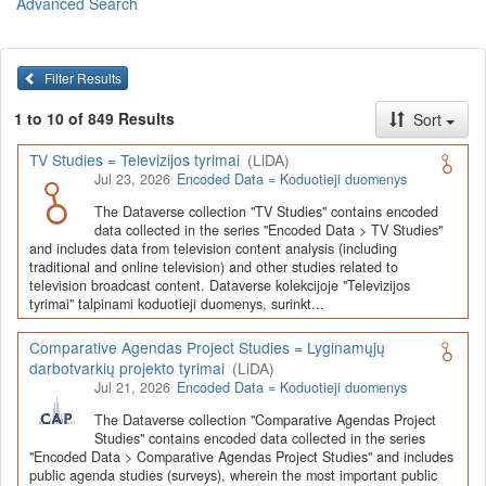
Advanced Search
Lietuvos humanitarinių ir socialinių mokslų duomenų
archyvas (LiDA)
yra virtuali skaitmeninė empirinių HSM
duomenų ir tyrimų išteklių kaupimo, ilgalaikio saugojimo ir sklaidos
Filter Results
infrastruktūra, suteikianti prieigą prie daugiau nei 600 duomenų ir
tyrimų išteklių. Visi duomenų ir tyrimų ištekliai yra dokumentuoti
1 to 10 of 849 Results
Sort
lietuvių ir anglų kalbomis pagal tarptautinius standartus. LiDA
įsikūręs
Kauno technologijos universiteto Duomenų analizės
TV Studies = Televizijos tyrimai
(LiDA)
ir archyvavimo (DAtA) centre
(
data.ktu.edu
).
Jul 23, 2026
Encoded Data = Koduotieji duomenys
Prieigai prie išteklių naudojama ši
Dataverse talpykla
(kol kas ne
The Dataverse collection "TV Studies" contains encoded
visi ištekliai prieinami, nes 2020-2029 m. vykdomas perkėlimo iš
data collected in the series "Encoded Data > TV Studies"
senosios infrastruktūros projektas). LiDA kuruoja įvairių tipų
and includes data from television content analysis (including
išteklius ir jie publikuojami atskiruose kataloguose pagal tipą:
traditional and online television) and other studies related to
television broadcast content. Dataverse kolekcijoje "Televizijos
Apklausų duomenys
,
Interviu duomenys
,
Agreguotieji duomenys
tyrimai" talpinami koduotieji duomenys, surinkt...
(įskaitant Istorinę statistiką),
Tekstiniai duomenys
ir
Koduotieji
duomenys
(įskaitant Žiniasklaidos tyrimus). Taip pat LiDA
Comparative Agendas Project Studies = Lyginamųjų
talpinami didelių nacionalinių projektų duomenys (
Didelių projektų
darbotvarkių projekto tyrimai
(LiDA)
duomenys
) ir Lietuvos aukštojo mokslo ir studijų bei Lietuvos
Jul 21, 2026
Encoded Data = Koduotieji duomenys
valstybės institucijų deponuoti socialinių ir humanitarinių mokslų
duomenų rinkiniai (
Kitų institucijų duomenys
). Norintiems
išmokti
The Dataverse collection "Comparative Agendas Project
naudotis
šia talpykla, surasti ir parsisiųsti duomenis, siūlome
Studies" contains encoded data collected in the series
"Encoded Data > Comparative Agendas Project Studies" and includes
susipažinti su
LiDA Dataverse talpyklos naudotojo vadovu
.
public agenda studies (surveys), wherein the most important public