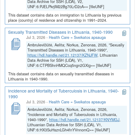
Data Archive for SSH (LiDA), V2,
UNF:6:PJELPkrjlM22Bg70LrD2cA== [fileUNF]
This dataset contains data on immigration to Lithuania by previous
place (country) of residence and citizenship in 1991–2024.
Sexually Transmitted Diseases in Lithuania, 1940-1990
Jul 3, 2026
-
Health Care = Sveikatos apsauga
Ambrulevičiūtė, Aelita; Norkus, Zenonas, 2026, "Sexually
Transmitted Diseases in Lithuania, 1940-1990",
https://hdl.handle.net/21.12137/KZNJFW
, Lithuanian
Data Archive for SSH (LiDA), V1,
UNF:6:CTPBShnHMQCcq5ngn2GXig== [fileUNF]
This dataset contains data on sexually transmitted diseases in
Lithuania in 1940-1990.
Incidence and Mortality of Tuberculosis in Lithuania, 1940-
1990
Jul 3, 2026
-
Health Care = Sveikatos apsauga
Ambrulevičiūtė, Aelita; Norkus, Zenonas, 2026,
"Incidence and Mortality of Tuberculosis in Lithuania,
1940-1990",
https://hdl.handle.net/21.12137/KNYMGJ
,
Lithuanian Data Archive for SSH (LiDA), V1,
UNF:6:HX3SuHsznLGh4fnYVnnomQ== [fileUNF]