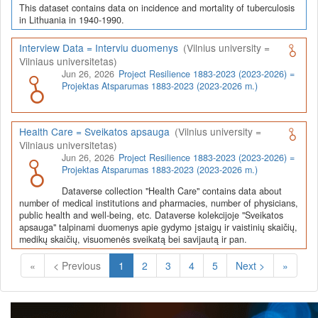
This dataset contains data on incidence and mortality of tuberculosis
in Lithuania in 1940-1990.
Interview Data = Interviu duomenys
(Vilnius university =
Vilniaus universitetas)
Jun 26, 2026
Project Resilience 1883-2023 (2023-2026) =
Projektas Atsparumas 1883-2023 (2023-2026 m.)
Health Care = Sveikatos apsauga
(Vilnius university =
Vilniaus universitetas)
Jun 26, 2026
Project Resilience 1883-2023 (2023-2026) =
Projektas Atsparumas 1883-2023 (2023-2026 m.)
Dataverse collection "Health Care" contains data about
number of medical institutions and pharmacies, number of physicians,
public health and well-being, etc. Dataverse kolekcijoje "Sveikatos
apsauga" talpinami duomenys apie gydymo įstaigų ir vaistinių skaičių,
medikų skaičių, visuomenės sveikatą bei savijautą ir pan.
(Current)
«
< Previous
1
2
3
4
5
Next >
»