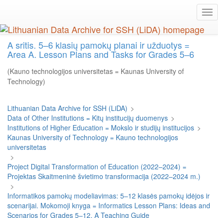
Skip
Tog
to
nav
main
content
A sritis. 5–6 klasių pamokų planai ir užduotys =
Area A. Lesson Plans and Tasks for Grades 5–6
(Kauno technologijos universitetas = Kaunas University of
Technology)
Lithuanian Data Archive for SSH (LiDA)
>
Data of Other Institutions = Kitų institucijų duomenys
>
Institutions of Higher Education = Mokslo ir studijų institucijos
>
Kaunas University of Technology = Kauno technologijos
universitetas
>
Project Digital Transformation of Education (2022–2024) =
Projektas Skaitmeninė švietimo transformacija (2022–2024 m.)
>
Informatikos pamokų modeliavimas: 5–12 klasės pamokų idėjos ir
scenarijai. Mokomoji knyga = Informatics Lesson Plans: Ideas and
Scenarios for Grades 5–12. A Teaching Guide