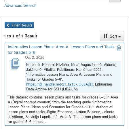
bei „A3. Įrankių naudojimas ir duomenų tvarkymas“. Šie aspektai
Advanced Search
glaudžiai dera su šiuolaikinio ugdymo principais, akcentuojančiais
kūrybiškumą, informacinį raštingumą bei integruotą kompetencijų
ugdymą.
Filter Results
Pamokų planai ir užduotys
(juos galite
peržiūrėti
arba
parsisiųsti
viename dokumente)
1 to 1 of 1 Result
Sort
Paieška internete. Šeimos receptas (Sigita Emesone)
Informatics Lesson Plans. Area A. Lesson Plans and Tasks
Intelektinė nuosavybė, autorių teisės – kas tai? (Sigita
for Grades 5–6
Emesone)
Oct 2, 2025
Failai ir aplankai (Sigita Emesone)
Burbaitė, Renata; Klizienė, Irina; Augustinienė, Aldona;
Skaitmeninio pasakojimo „Viskas apie mane“ (angl. "All
Jakštienė, Vitalija; Kubiliūnas, Ramūnas, 2025,
about me") kūrimas (Justina Bukienė)
"Informatics Lesson Plans. Area A. Lesson Plans and
Skaitmeninio pasakojimo „Viskas apie mane“ (angl. "All
Tasks for Grades 5–6",
about me") vertinimas ir įsivertinimas (Justina Bukienė)
https://hdl.handle.net/21.12137/G80ABR
, Lithuanian
Data Archive for SSH (LiDA), V2
Logotipo kūrimas naudojant skaitmeninę priemonę –
piešimo programą (pvz. Microsoft Paint, Krita, Sumo) ir
This dataset contains lesson plans and tasks for grades 5–6 in Area
grafinio dizaino platformą Canva (Justina Bukienė)
A (Digital content creation) from the teaching guide "Informatics
Lesson Plans: Ideas and Scenarios for Grades 5–12". Authors of
Skaitmeninio minčių žemėlapio "Maisto medžiagos" kūrimas
lesson plans and tasks: Sigita Emesone, Justina Bukienė, Jolanta
(Justina Bukienė)
Jakštienė, Salvinija Lupeikienė. Area A. The lesson plans and tasks
Statistinių duomenų vizualizavimas (Jolanta Jakštienė)
for grades 5–6 encom...
Kūrinio iliustravimas su pasirinkta skaitmenine priemone