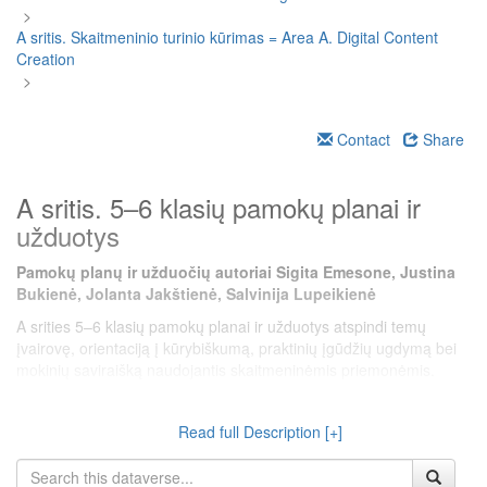
>
A sritis. Skaitmeninio turinio kūrimas = Area A. Digital Content
Creation
>
Contact
Share
A sritis. 5–6 klasių pamokų planai ir
užduotys
Pamokų planų ir užduočių autoriai Sigita Emesone, Justina
Bukienė, Jolanta Jakštienė, Salvinija Lupeikienė
A srities 5–6 klasių pamokų planai ir užduotys atspindi temų
įvairovę, orientaciją į kūrybiškumą, praktinių įgūdžių ugdymą bei
mokinių saviraišką naudojantis skaitmeninėmis priemonėmis.
Daugumoje planų taikomas projektinis mokymasis, grupinis
darbas, tyrinėjimo metodai, kurie ugdo mokinių kūrybiškumą,
Read full Description [+]
informacinių technologijų taikymo įgūdžius bei komunikacijos
gebėjimus. Dauguma veiklų susijusios su pasiekimų sritimis „A1.
Skaitmeninio turinio kūrimas“, „A2. Vizualizavimas ir pristatymas“